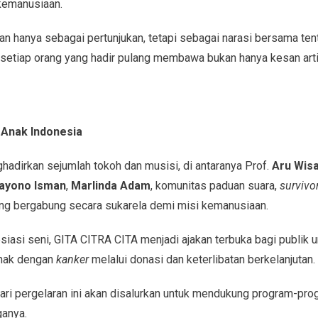
kemanusiaan.
an hanya sebagai pertunjukan, tetapi sebagai narasi bersama tent
 setiap orang yang hadir pulang membawa bukan hanya kesan artis
Anak Indonesia
hadirkan sejumlah tokoh dan musisi, di antaranya Prof.
Aru Wis
ayono Isman
,
Marlinda Adam
, komunitas paduan suara,
survivo
ng bergabung secara sukarela demi misi kemanusiaan.
siasi seni, GITA CITRA CITA menjadi ajakan terbuka bagi publik
anak dengan
kanker
melalui donasi dan keterlibatan berkelanjutan.
ari pergelaran ini akan disalurkan untuk mendukung program-pr
ganya.