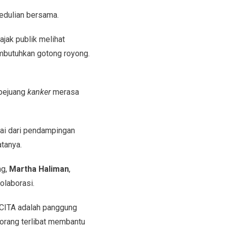
pedulian bersama.
jak publik melihat
mbutuhkan gotong royong.
pejuang
kanker
merasa
lai dari pendampingan
tanya.
ng,
Martha Haliman
,
olaborasi.
 CITA adalah panggung
 orang terlibat membantu