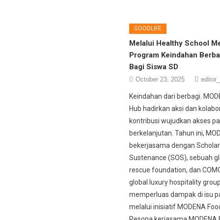
GOODLIFE
Melalui Healthy School Me
Program Keindahan Berba
Bagi Siswa SD
October 23, 2025
editor_
Keindahan dari berbagi. MO
Hub hadirkan aksi dan kolabor
kontribusi wujudkan akses p
berkelanjutan. Tahun ini, M
bekerjasama dengan Scholar
Sustenance (SOS), sebuah gl
rescue foundation, dan COM
global luxury hospitality grou
memperluas dampak di isu 
melalui inisiatif MODENA Foo
Pesona kerjasama MODENA 