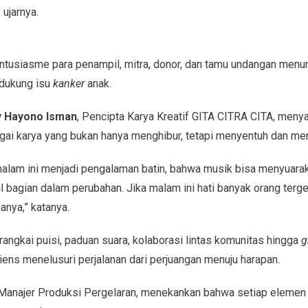
” ujarnya.
ntusiasme para penampil, mitra, donor, dan tamu undangan menu
dukung isu
kanker
anak.
 Hayono Isman
, Pencipta Karya Kreatif GITA CITRA CITA, men
gai karya yang bukan hanya menghibur, tetapi menyentuh dan m
malam ini menjadi pengalaman batin, bahwa musik bisa menyuarak
bagian dalam perubahan. Jika malam ini hati banyak orang terge
nya,” katanya.
ngkai puisi, paduan suara, kolaborasi lintas komunitas hingga
g
ns menelusuri perjalanan dari perjuangan menuju harapan.
 Manajer Produksi Pergelaran, menekankan bahwa setiap elemen a