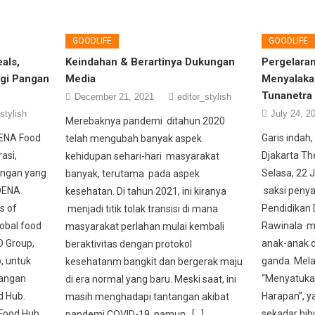
GOODLIFE
GOODLIFE
als,
Keindahan & Berartinya Dukungan
Pergelara
gi Pangan
Media
Menyalaka
Tunanetra
December 21, 2021
editor_stylish
stylish
July 24, 2
Merebaknya pandemi ditahun 2020
DENA Food
Garis indah
telah mengubah banyak aspek
asi,
Djakarta Th
kehidupan sehari-hari masyarakat
angan yang
Selasa, 22 
banyak, terutama pada aspek
ODENA
saksi penya
kesehatan. Di tahun 2021, ini kiranya
s of
Pendidikan
menjadi titik tolak transisi di mana
obal food
Rawinala m
masyarakat perlahan mulai kembali
O Group,
anak-anak 
beraktivitas dengan protokol
p, untuk
ganda. Mela
kesehatanm bangkit dan bergerak maju
pangan
“Menyatuka
di era normal yang baru. Meski saat, ini
d Hub.
Harapan”, y
masih menghadapi tantangan akibat
Food Hub
sekadar hib
pandemi COVID-19, namun . […]