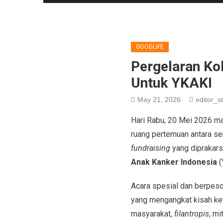
GOODLIFE
Pergelaran Ko
Untuk YKAKI
May 21, 2026
editor_st
Hari Rabu, 20 Mei 2026 ma
ruang pertemuan antara sen
fundraising
yang diprakar
Anak Kanker Indonesia
(
Acara spesial dan berpeso
yang mengangkat kisah keta
masyarakat,
filantropis
, mi