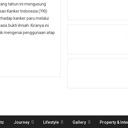
 yang tahun ini mengusung
n Kanker Indonesia (YKI)
hadap kanker paru melalui
is bukti ilmiah. Kiranya ini
ublik mengenai penggunaan atap
tz
Journey
Lifestyle
Gallery
Property & Inte