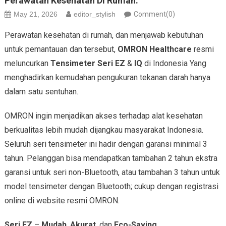
Perawatan Kesehatan Di Rumah.
May 21, 2026
editor_stylish
Comment(0)
Perawatan kesehatan di rumah, dan menjawab kebutuhan
untuk pemantauan dan tersebut,
OMRON Healthcare
resmi
meluncurkan
Tensimeter Seri EZ
&
IQ
di Indonesia Yang
menghadirkan kemudahan pengukuran tekanan darah hanya
dalam satu sentuhan.
OMRON ingin menjadikan akses terhadap alat kesehatan
berkualitas lebih mudah dijangkau masyarakat Indonesia.
Seluruh seri tensimeter ini hadir dengan garansi minimal 3
tahun. Pelanggan bisa mendapatkan tambahan 2 tahun ekstra
garansi untuk seri non-Bluetooth, atau tambahan 3 tahun untuk
model tensimeter dengan Bluetooth; cukup dengan registrasi
online di website resmi OMRON.
Seri EZ
–
Mudah
,
Akurat
, dan
Eco-Saving