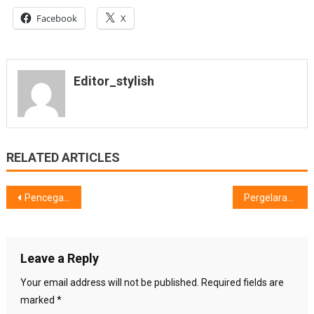
Facebook
X
Editor_stylish
RELATED ARTICLES
Post
Pencegahan Hipertensi dan Stroke Sejak Dini, Ketika Berdekap Tensimeter EZ & IQ
Pergelaran Kolaboratif 250 Penampil, Galang Dukungan Publik Untuk YKAKI
navigation
Leave a Reply
Your email address will not be published.
Required fields are
marked
*