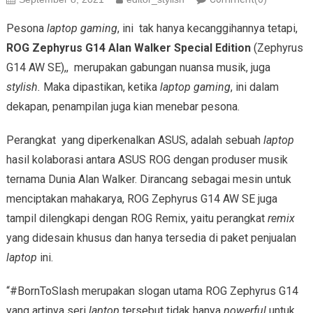
Pesona
laptop gaming
, ini tak hanya kecanggihannya tetapi,
ROG Zephyrus G14 Alan Walker Special Edition
(Zephyrus
G14 AW SE),, merupakan gabungan nuansa musik, juga
stylish.
Maka dipastikan, ketika
laptop gaming
, ini dalam
dekapan, penampilan juga kian menebar pesona.
Perangkat yang diperkenalkan ASUS, adalah sebuah
laptop
hasil kolaborasi antara ASUS ROG dengan produser musik
ternama Dunia Alan Walker. Dirancang sebagai mesin untuk
menciptakan mahakarya, ROG Zephyrus G14 AW SE juga
tampil dilengkapi dengan ROG Remix, yaitu perangkat
remix
yang didesain khusus dan hanya tersedia di paket penjualan
laptop
ini.
“#BornToSlash merupakan slogan utama ROG Zephyrus G14
yang artinya seri
laptop
tersebut tidak hanya
powerful
untuk