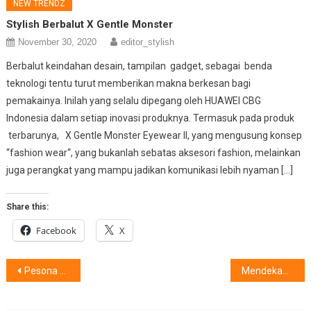
NEW TRENDZ
Stylish Berbalut X Gentle Monster
November 30, 2020
editor_stylish
Berbalut keindahan desain, tampilan gadget, sebagai benda
teknologi tentu turut memberikan makna berkesan bagi
pemakainya. Inilah yang selalu dipegang oleh HUAWEI CBG
Indonesia dalam setiap inovasi produknya. Termasuk pada produk
terbarunya, X Gentle Monster Eyewear II, yang mengusung konsep
“fashion wear“, yang bukanlah sebatas aksesori fashion, melainkan
juga perangkat yang mampu jadikan komunikasi lebih nyaman […]
Share this:
Facebook
X
Post
Pesona Solusi Bagi Pelanggan & Hotel : Diberikan Oleh….?
Mendekap ‘Si Dia’, Tampilan Anda Berpesona,
navigation