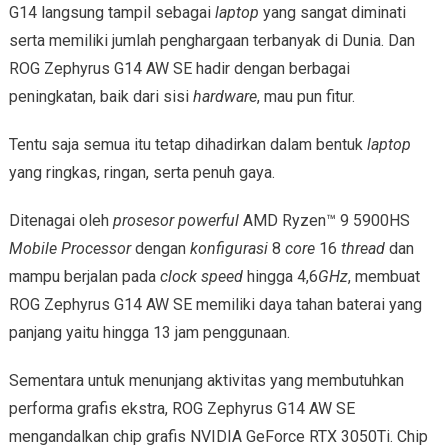
G14 langsung tampil sebagai
laptop
yang sangat diminati
serta memiliki jumlah penghargaan terbanyak di Dunia. Dan
ROG Zephyrus G14 AW SE hadir dengan berbagai
peningkatan, baik dari sisi
hardware
, mau pun fitur.
Tentu saja semua itu tetap dihadirkan dalam bentuk
laptop
yang ringkas, ringan, serta penuh gaya.
Ditenagai oleh
prosesor powerful
AMD Ryzen™ 9 5900HS
Mobile Processor
dengan
konfigurasi
8
core
16
thread
dan
mampu berjalan pada
clock speed
hingga 4,6
GHz
, membuat
ROG Zephyrus G14 AW SE memiliki daya tahan baterai yang
panjang yaitu hingga 13 jam penggunaan.
Sementara untuk menunjang aktivitas yang membutuhkan
performa grafis ekstra, ROG Zephyrus G14 AW SE
mengandalkan chip grafis NVIDIA GeForce RTX 3050Ti. Chip