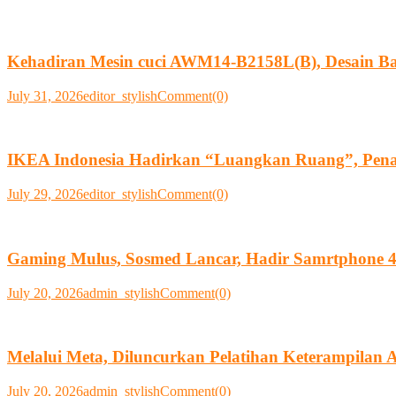
Kehadiran Mesin cuci AWM14-B2158L(B), Desain Ba
July 31, 2026
editor_stylish
Comment(0)
IKEA Indonesia Hadirkan “Luangkan Ruang”, Pen
July 29, 2026
editor_stylish
Comment(0)
Gaming Mulus, Sosmed Lancar, Hadir Samrtphone 4
July 20, 2026
admin_stylish
Comment(0)
Melalui Meta, Diluncurkan Pelatihan Keterampilan
July 20, 2026
admin_stylish
Comment(0)