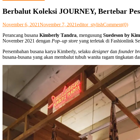
Berbalut Koleksi JOURNEY, Bertebar Pes
November 6, 2021
November 7, 2021
editor_stylish
Comment(0)
Perancang busana
Kimberly Tandra
, mengusung
Suedeson by Kim
November 2021 dengan
Pop
–
up store
yang terletak di Fashionlink S
Persembahan busana karya Kimberly, selaku
designer
dan
founder b
busana-busana yang akan membalut tubuh wanita ragam tingkatan dan