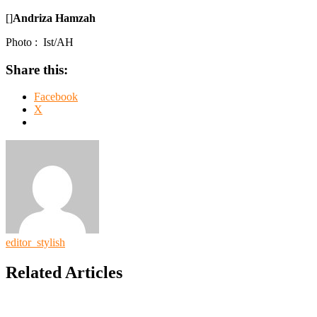
[]
Andriza Hamzah
Photo : Ist/AH
Share this:
Facebook
X
editor_stylish
Related Articles