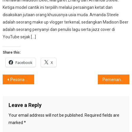
Ketiga model cantik ini terpilih melalui persaingan ketat dan
disaksikan jutaan orang khususnya usia muda. Amanda Steele
adalah seorang make up vlogger terkenal, sedangkan Madison Beer
adalah seorang penyanyi dan penulis lagu serta jazz cover di
YouTube sejak […]
Share this:
Facebook
X
Post
Pesona Menebar Dengan Sling Bag
Pemenang DSSC 2019, Menuju Italia & Swiss
navigation
Leave a Reply
Your email address will not be published.
Required fields are
marked
*