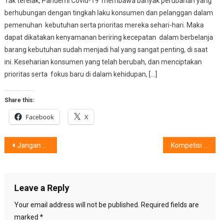
Tak terelak, Pandemi Covid-19 membawa banyak perubahan yang
berhubungan dengan tingkah laku konsumen dan pelanggan dalam
pemenuhan kebutuhan serta prioritas mereka sehari-hari. Maka
dapat dikatakan kenyamanan beriring kecepatan dalam berbelanja
barang kebutuhan sudah menjadi hal yang sangat penting, di saat
ini. Keseharian konsumen yang telah berubah, dan menciptakan
prioritas serta fokus baru di dalam kehidupan, […]
Share this:
Facebook
X
Post
Jangan Biarkan Sampah Plastik Hadir, Solusi ?……
Kompetisi EU Social DigiThon 2021, Diikuti 105 Peserta
navigation
Leave a Reply
Your email address will not be published.
Required fields are
marked
*