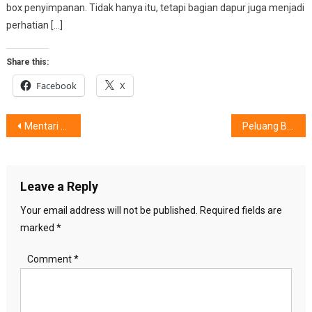
box penyimpanan. Tidak hanya itu, tetapi bagian dapur juga menjadi
perhatian […]
Share this:
Facebook
X
Post
Mentari Delita, Kesulitan Berpaling Dari……(?)
Peluang Bisnis & Destinasi Wisata Jayapura, Kian Bersinar Pesonanya
navigation
Leave a Reply
Your email address will not be published.
Required fields are
marked
*
Comment
*