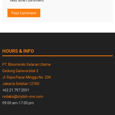
next time I comment.
HOURS & INFO
PT. Bloomindo Selaras Utama
Gedung Ganeca blok 3
Jl. Raya Pasar Minggu No. 234
Jakarta Selatan 12760
+62 21 797 2051
redaksi@stylish-one.com
09.00 am-17.00 pm