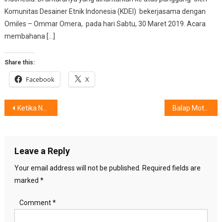
Komunitas Desainer Etnik Indonesia (KDEI) bekerjasama dengan
Omiles – Ommar Omera, pada hari Sabtu, 30 Maret 2019. Acara
membahana […]
Share this:
Facebook
X
Post
Ketika Nyeri Memicu Frustasi, Solusi Pilihan ?
Balap MotoGP Mandalika 2022, Aprilia Indonesia Hadirkan…….?
navigation
Leave a Reply
Your email address will not be published.
Required fields are
marked
*
Comment
*