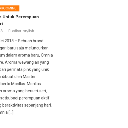
 GROOMING
 Untuk Perempuan
ri
18
editor_stylish
Mei 2018 – Sebuah brand
lgari baru saja meluncurkan
um dalam aroma baru, Omnia
ire. Aroma wewangian yang
 dari permata pink yang unik
i dibuat oleh Master
erto Morillas. Morillas
 aroma yang berseri-seri,
ksotis, bagi perempuan aktif
 beraktivitas sepanjang hari.
mnia […]