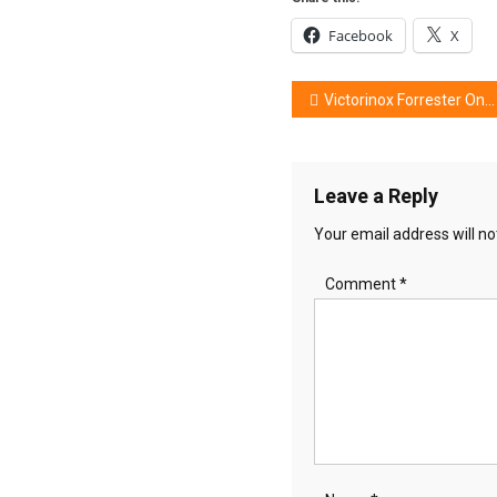
Facebook
X
Post
Victorinox Forrester One Hand : Pisau Lipat Desain Ergonomis
navigation
Leave a Reply
Your email address will no
Comment
*