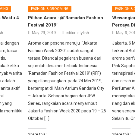
MING
FASHION & GROOMING
FASHION &
m Waktu 4
Pilihan Acara : @‘Ramadan Fashion
Wewangian
Festival 2019’
Percaya Di
sh
May 29, 2019
editor_stylish
May 6, 20
ndai dengan
Aroma dan pesona menuju ‘Jakarta
Jakarta, 6 
am, kasar
Fashion Week 2020’, sudah sangat
terkenal Bu
tis,
terasa. Ditandai pegaleran busana dari
aroma parf
aka ketika
sejumlah desainer terbaik Indonesia
Pink Sapph
anyak wanita
‘Ramadan Fashion Festival 2019’ (RFF)
terinspirasi
i adalah
yang dilangsungkan pada 24 Mei 2019,
dan cerah in
anita aktif
bertempat di Main Atrium Gandaria City
Perfumer Alb
il
– Jakarta. Sebagai bagian dari JFW
menciptakan
n yang
Series, rangkaian acara menyambut
riang dan e
a memilikki
Jakarta Fashion Week 2020 pada 19 – 25
yang senang
Oktober […]
Selain itu O
Share this:
Share this: