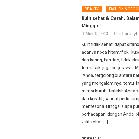
BEAUTY
FASHION & GROO
Kulit sehat & Cerah, Dala
Minggu !
May 6, 2020
editor_styli
Kulit tidak sehat, dapat dita
adanya noda hitam/flek, kus
dan kering, kerutan, tidak elas
termasuk juga berjerawat. M
Anda, tergolong di antara b
yang mengalaminya, tentu in
mimpi buruk. Terlebih Anda w
dan kreatif, sangat perlu tamp
memesona. Hingga, siapa pu
berhadapan dengan Anda, bil
kulit sehat […]
Share this: