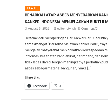
HEALTH
BENARKAH ATAP ASBES MENYEBABKAN KANK
KANKER INDONESIA MENJELASKAN BUKTI IL
August 6, 2026
editor_stylish
Comment(0)
Bertolak dari memperingati Hari Kanker Paru Sedunia
semakmangat “Bersama Melawan Kanker Paru”, Yayasa
mengajak masyarakat meningkatkan kewaspadaan ter
informasi kesehatan yang akurat, berimbang, dan berbas
tidak lepas dari di tengah meningkatnya perhatian p
asbes sebagai material bangunan, maka […]
Share this:
Facebook
X