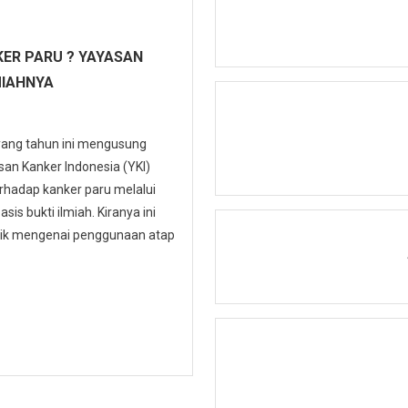
ER PARU ? YAYASAN
MIAHNYA
 yang tahun ini mengusung
n Kanker Indonesia (YKI)
hadap kanker paru melalui
is bukti ilmiah. Kiranya ini
ublik mengenai penggunaan atap