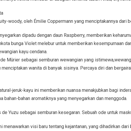
ta
fruity-woody, oleh Émilie Coppermann yang menciptakannya dari b
enyegarkan dipadu dengan daun Raspberry, memberikan keharu
ahkota bunga Violet melebur untuk memberikan kesempurnaan dan
wangian kayu cendana.
de Mûrier sebagai semburan wewangian yang istimewa,wewangi
enciptakan wanita di banyak sisinya. Percaya diri dan bergairah
natural-jeruk-kayu ini memberikan nuansa menakjubkan bagi inde
ena bahan-bahan aromatiknya yang menyegarkan dan menggoda.
de Yuzu sebagai semburan kesegaran. Sebuah ode untuk maskul
 menawarkan visi baru tentang kejantanan, yang dihadirkan dari 