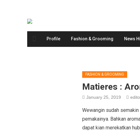
Profile
Fashion & Grooming
News Hi
FASHION & GROOMING
Matieres : Ar
January 25, 2019
edito
Wewangin sudah semakin ta
pemakainya. Bahkan aroma 
dapat kian merekatkan hub