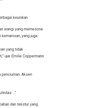
erbagai keunikan.
man wangi yang memesona.
 kemanisan, yang juga
an yang tidak
,” ujar Émilie Coppermann.
ra penciuman. Aksen
initas …”
bahan dan tekstur yang