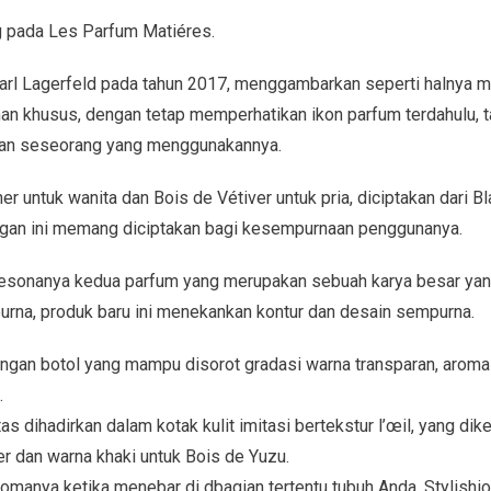
g pada Les Parfum Matiéres.
Karl Lagerfeld pada tahun 2017, menggambarkan seperti halnya 
han khusus, dengan tetap memperhatikan ikon parfum terdahulu, 
n seseorang yang menggunakannya.
er untuk wanita dan Bois de Vétiver untuk pria, diciptakan dari 
gan ini memang diciptakan bagi kesempurnaan penggunanya.
esonanya kedua parfum yang merupakan sebuah karya besar yang
rna, produk baru ini menekankan kontur dan desain sempurna.
engan botol yang mampu disorot gradasi warna transparan, aroma 
.
s dihadirkan dalam kotak kulit imitasi bertekstur l’œil, yang dikel
r dan warna khaki untuk Bois de Yuzu.
omanya ketika menebar di dbagian tertentu tubuh Anda, Stylishio