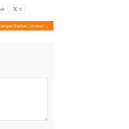
ook
X
Jangan Biarkan Jerawat Melekat