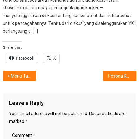
khususnya dalam upaya penanggulangan kanker —
menyelenggarakan diskusi tentang kanker perut dan nutrisi sehat
untuk pencegahannya. Tentu, dari diskusi yang diselenggarakan YKI,
berlangsung di […]
Share this:
Facebook
X
Post
Menu Taste of The World McDonald’s : Rasanya Membuat …….
Pesona Karya 4 Musisi Muda,“Jasmine and the Yellow Fellows”
navigation
Leave a Reply
Your email address will not be published.
Required fields are
marked
*
Comment
*