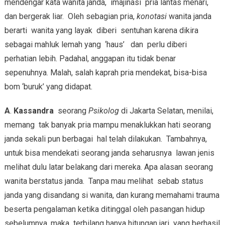
mendengar kata wanita janda, imajinasi pria lantas menari,
dan bergerak liar. Oleh sebagian pria,
konotasi
wanita janda
berarti wanita yang layak diberi sentuhan karena dikira
sebagai mahluk lemah yang ‘haus’ dan perlu diberi
perhatian lebih. Padahal, anggapan itu tidak benar
sepenuhnya. Malah, salah kaprah pria mendekat, bisa-bisa
bom ‘buruk’ yang didapat.
A
.
Kassandra
seorang
Psikolog
di Jakarta Selatan, menilai,
memang tak banyak pria mampu menaklukkan hati seorang
janda sekali pun berbagai hal telah dilakukan. Tambahnya,
untuk bisa mendekati seorang janda seharusnya lawan jenis
melihat dulu latar belakang dari mereka. Apa alasan seorang
wanita berstatus janda. Tanpa mau melihat sebab status
janda yang disandang si wanita, dan kurang memahami trauma
beserta pengalaman ketika ditinggal oleh pasangan hidup
sebelumnya, maka terbilang hanya hitungan jari yang berhasil