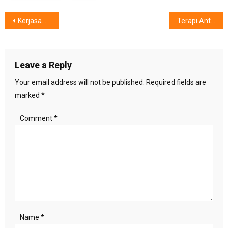
Post
Kerjasama Prodia dan PB IDI, Optimalkan Peran Layanan Kesehatan Di Masyarakat
Terapi Antiviral Oral Memerangi COVID-19, Dihadirkan Oleh ……
navigation
Leave a Reply
Your email address will not be published.
Required fields are
marked
*
Comment
*
Name
*