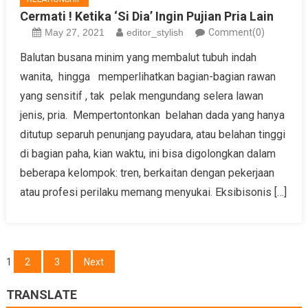
Cermati ! Ketika ‘Si Dia’ Ingin Pujian Pria Lain
May 27, 2021
editor_stylish
Comment(0)
Balutan busana minim yang membalut tubuh indah
wanita, hingga memperlihatkan bagian-bagian rawan
yang sensitif , tak pelak mengundang selera lawan
jenis, pria. Mempertontonkan belahan dada yang hanya
ditutup separuh penunjang payudara, atau belahan tinggi
di bagian paha, kian waktu, ini bisa digolongkan dalam
beberapa kelompok: tren, berkaitan dengan pekerjaan
atau profesi perilaku memang menyukai. Eksibisonis […]
Posts
1
2
3
Next
navigation
TRANSLATE