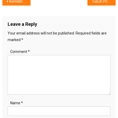
Post
Keindahan Peduli dan Berbagi, Ditanamkan Sejak Usia Kanak
Tubuh Prima Selama Berpuasa, Sertakan Kebaikan Susu Dan Menu Makan Pilihan
navigation
Leave a Reply
Your email address will not be published.
Required fields are
marked
*
Comment
*
Name
*