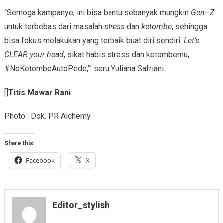
“Semoga kampanye, ini bisa bantu sebanyak mungkin
Gen
–
Z
untuk terbebas dari masalah
stress
dan
ketombe
, sehingga
bisa fokus melakukan yang terbaik buat diri sendiri.
Let’s
CLEAR your head
, sikat habis stress dan ketombemu,
#NoKetombeAutoPede,’” seru Yuliana Safriani.
[]
Titis Mawar Rani
Photo : Dok. PR Alchemy
Share this:
Facebook
X
Editor_stylish