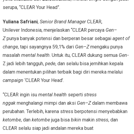
serupa, “CLEAR Your Head”.
Yuliana Safriani
,
Senior Brand Manager
CLEAR,
Unilever Indonesia, menjelaskan “CLEAR percaya
Gen
–
Z
punya banyak potensi dan berperan besar sebagai
agent of
change
, tapi sayangnya 59,1% dari
Gen
–
Z
mengaku
punya
masalah
mental health
. Untuk itu, CLEAR dukung semua
Gen
-
Z jadi lebih tangguh,
pede
, dan selalu bisa jernihkan kepala
dalam menentukan pilihan terbaik bagi diri mereka melalui
campaign
‘CLEAR Your Head’.
“CLEAR ingin isu
mental health
seperti
stress
nggak
menghalangi mimpi dan aksi
Gen
–
Z
dalam membawa
perubahan. Terlebih, karena s
tres
s berpotensi menyebabkan
ketombe
, dan
ketombe
juga bisa
bikin
makin
stress
, dan
CLEAR selalu siap jadi andalan mereka buat