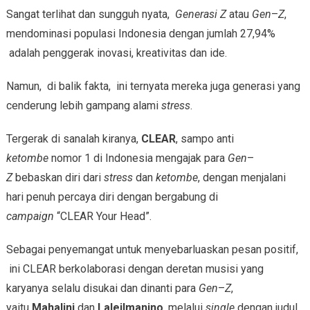
Sangat terlihat dan sungguh nyata,
Generasi Z
atau
Gen
–
Z
,
mendominasi populasi Indonesia dengan jumlah 27,94%
adalah penggerak inovasi, kreativitas dan ide.
Namun, di balik fakta, ini ternyata mereka juga generasi yang
cenderung lebih gampang alami
stress
.
Tergerak di sanalah kiranya,
CLEAR
, sampo anti
ketombe
nomor 1 di Indonesia mengajak para
Gen
–
Z
bebaskan diri dari
stress
dan
ketombe
, dengan menjalani
hari penuh percaya diri dengan bergabung di
campaign
“CLEAR Your Head”.
Sebagai penyemangat untuk menyebarluaskan pesan positif,
ini CLEAR berkolaborasi dengan deretan musisi yang
karyanya selalu disukai dan dinanti para
Gen
–
Z
,
yaitu
Mahalini
dan
Laleilmanino
, melalui
single
dengan judul