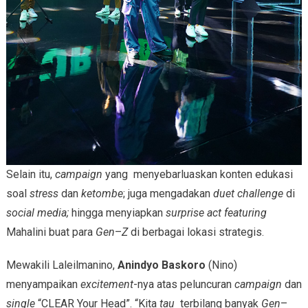
Selain itu,
campaign
yang menyebarluaskan konten edukasi
soal
stress
dan
ketombe
; juga mengadakan
duet challenge
di
social media;
hingga menyiapkan
surprise act featuring
Mahalini buat para
Gen
–
Z
di berbagai lokasi strategis.
Mewakili Laleilmanino,
Anindyo Baskoro
(Nino)
menyampaikan
excitement
-nya
atas peluncuran
campaign
dan
single
“CLEAR Your Head”. “Kita
tau
terbilang banyak
Gen
–