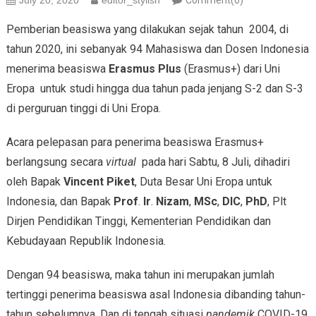
July 20, 2020
editor_stylish
Comment(0)
Pemberian beasiswa yang dilakukan sejak tahun 2004, di
tahun 2020, ini sebanyak 94 Mahasiswa dan Dosen Indonesia
menerima beasiswa
Erasmus Plus
(Erasmus+) dari Uni
Eropa untuk studi hingga dua tahun pada jenjang S-2 dan S-3
di perguruan tinggi di Uni Eropa.
Acara pelepasan para penerima beasiswa Erasmus+
berlangsung secara
virtual
pada hari Sabtu, 8 Juli, dihadiri
oleh Bapak
Vincent Piket
, Duta Besar Uni Eropa untuk
Indonesia, dan Bapak
Prof
.
Ir
.
Nizam
,
MSc
,
DIC
,
PhD
, Plt
Dirjen Pendidikan Tinggi, Kementerian Pendidikan dan
Kebudayaan Republik Indonesia.
Dengan 94 beasiswa, maka tahun ini merupakan jumlah
tertinggi penerima beasiswa asal Indonesia dibanding tahun-
tahun sebelumnya. Dan di tengah situasi
pandemik
COVID-19,