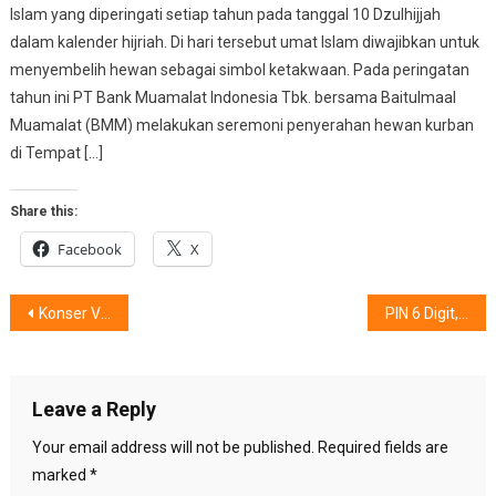
Islam yang diperingati setiap tahun pada tanggal 10 Dzulhijjah
dalam kalender hijriah. Di hari tersebut umat Islam diwajibkan untuk
menyembelih hewan sebagai simbol ketakwaan. Pada peringatan
tahun ini PT Bank Muamalat Indonesia Tbk. bersama Baitulmaal
Muamalat (BMM) melakukan seremoni penyerahan hewan kurban
di Tempat […]
Share this:
Facebook
X
Post
Konser Virtual Interaktif 3 Negara
PIN 6 Digit, Untuk Transaksi Kartu Kredit
navigation
Leave a Reply
Your email address will not be published.
Required fields are
marked
*