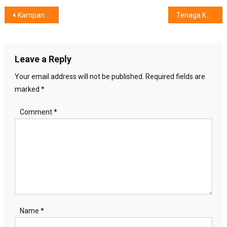
Post
Kampanye #PerjalananBerKahf : Ada Keberkahan Dalam Setiap Perjalanan
Tenaga Kerja Muda, Bersiap Terampil Beriring IoT
navigation
Leave a Reply
Your email address will not be published.
Required fields are
marked
*
Comment
*
Name
*