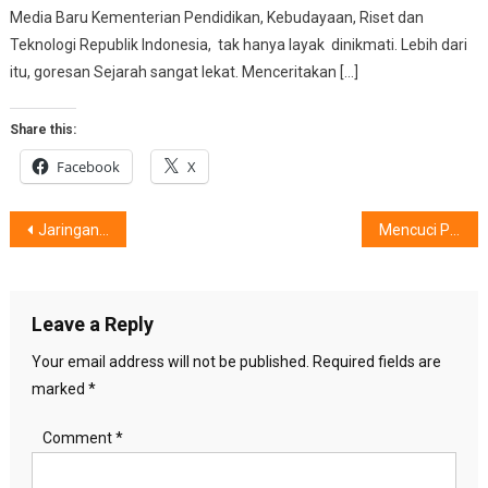
Media Baru Kementerian Pendidikan, Kebudayaan, Riset dan
Teknologi Republik Indonesia, tak hanya layak dinikmati. Lebih dari
itu, goresan Sejarah sangat lekat. Menceritakan […]
Share this:
Facebook
X
Post
Jaringan Terpercaya Knox Matrix, Menciptakan Apa Saja Kah ?
Mencuci Pakaian Aman dan Ringan, Hadirkan Mesin Cuci Combo Stylish
navigation
Leave a Reply
Your email address will not be published.
Required fields are
marked
*
Comment
*