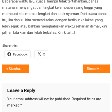
Beberapa waktu lalu, cuaca hampir tidak tertahankan, panas
matahari menyengat dan tingkat kelembaban yang tinggi, yang
membuat kita merasa lengket dan tidak nyaman. Dari cuaca panas
itu, jika dahulu kita mencari solusi dengan berlibur ke lokasi yang
lebih sejuk, atau bahkan menghabiskan waktu seharian di mall, kini
pilihan kita kian dan lebih terbatas. Kini kita […]
Share this:
Facebook
X
Post
Stasha, Wanita Jago Tae Kwon Do, Temukan Passion di Klub Musik
Rinso Matic Kapsul 3-in-1 : Siap Meng-Upgrade Gaya Hidup Keluarga Indonesia
navigation
Leave a Reply
Your email address will not be published.
Required fields are
marked
*