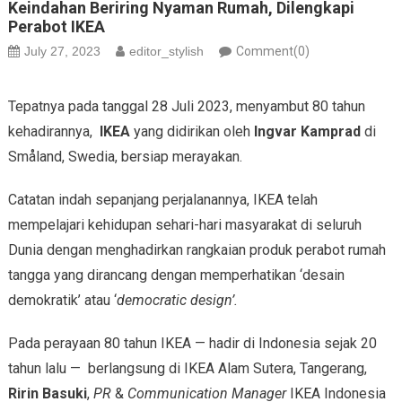
Keindahan Beriring Nyaman Rumah, Dilengkapi
Perabot IKEA
July 27, 2023
editor_stylish
Comment(0)
Tepatnya pada tanggal 28 Juli 2023, menyambut 80 tahun
kehadirannya,
IKEA
yang didirikan oleh
Ingvar Kamprad
di
Småland, Swedia, bersiap merayakan.
Catatan indah sepanjang perjalanannya, IKEA telah
mempelajari kehidupan sehari-hari masyarakat di seluruh
Dunia dengan menghadirkan rangkaian produk perabot rumah
tangga yang dirancang dengan memperhatikan ‘desain
demokratik’ atau ‘
democratic design’.
Pada perayaan 80 tahun IKEA — hadir di Indonesia sejak 20
tahun lalu — berlangsung di IKEA Alam Sutera, Tangerang,
Ririn Basuki
,
PR
&
Communication Manager
IKEA Indonesia