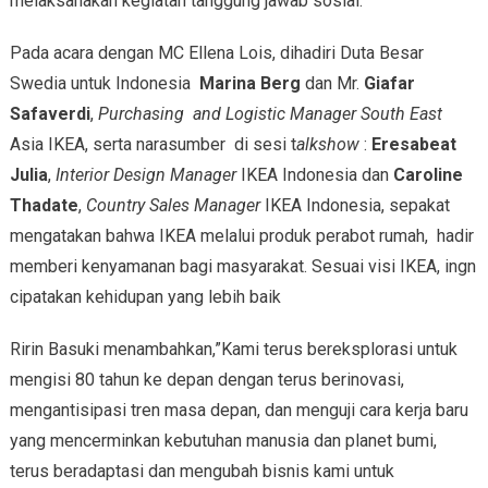
melaksanakan kegiatan tanggung jawab sosial.
Pada acara dengan MC Ellena Lois, dihadiri Duta Besar
Swedia untuk Indonesia
Marina Berg
dan Mr.
Giafar
Safaverdi
,
Purchasing and Logistic Manager South East
Asia IKEA, serta narasumber di sesi t
alkshow
:
Eresabeat
Julia
,
Interior Design Manager
IKEA Indonesia dan
Caroline
Thadate
,
Country Sales Manager
IKEA Indonesia, sepakat
mengatakan bahwa IKEA melalui produk perabot rumah, hadir
memberi kenyamanan bagi masyarakat. Sesuai visi IKEA, ingn
cipatakan kehidupan yang lebih baik
Ririn Basuki menambahkan,”Kami terus bereksplorasi untuk
mengisi 80 tahun ke depan dengan terus berinovasi,
mengantisipasi tren masa depan, dan menguji cara kerja baru
yang mencerminkan kebutuhan manusia dan planet bumi,
terus beradaptasi dan mengubah bisnis kami untuk