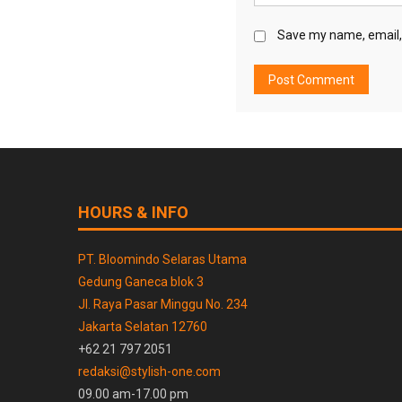
Save my name, email, 
HOURS & INFO
PT. Bloomindo Selaras Utama
Gedung Ganeca blok 3
Jl. Raya Pasar Minggu No. 234
Jakarta Selatan 12760
+62 21 797 2051
redaksi@stylish-one.com
09.00 am-17.00 pm