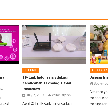
TECHNO
FOOD & DRI
gram,
TP-Link Indonesia Edukasi
Jangan Bi
Kemudahan Teknologi Lewat
September
Roadshow
lish
Cita rasa 
July 2, 2019
editor_stylish
an
menari. Ada
Awal 2019 TP-Link meluncurkan
arakat
merupakan 