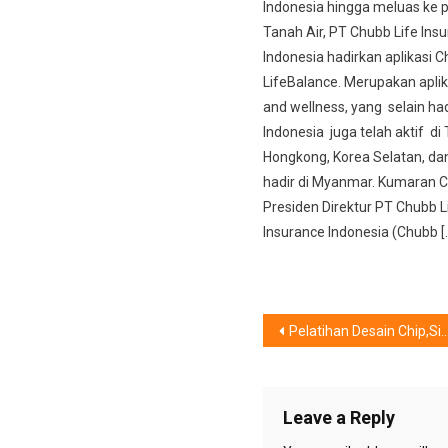
Indonesia hingga meluas ke 
Tanah Air, PT Chubb Life Ins
Indonesia hadirkan aplikasi 
LifeBalance. Merupakan aplik
and wellness, yang selain had
Indonesia juga telah aktif di 
Hongkong, Korea Selatan, da
hadir di Myanmar. Kumaran C
Presiden Direktur PT Chubb L
Insurance Indonesia (Chubb [
Post
Pelatihan Desain Chip,Siap Mencetak Talenta Muda “Super”
navigation
Leave a Reply