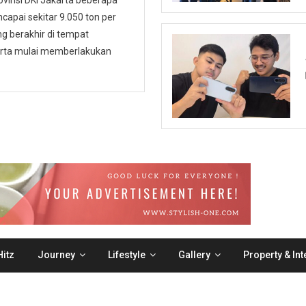
ovinsi DKI Jakarta beberapa
capai sekitar 9.050 ton per
 berakhir di tempat
karta mulai memberlakukan
itz
Journey
Lifestyle
Gallery
Property & Int