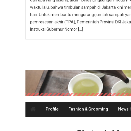
dari apa yang disampaikan Dinas Lingkungan Hidup Pr
waktu lalu, bahwa timbulan sampah di Jakarta kini men
hari. Untuk membantu mengurangi jumlah sampah yang
pemrosesan akhir (TPA), Pemerintah Provinsi DKI Ja
Instruksi Gubernur Nomor […]
Profile
Fashion & Grooming
News H