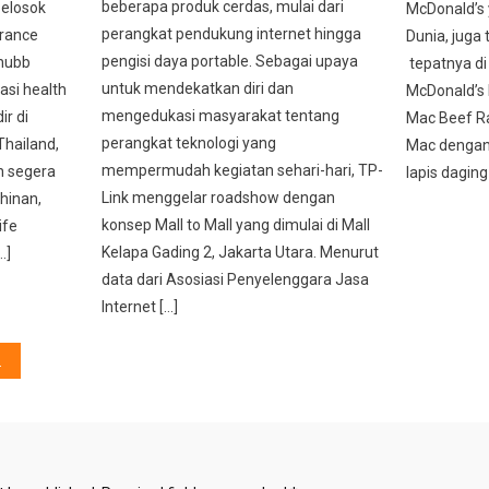
beberapa produk cerdas, mulai dari
pelosok
McDonald’s 
perangkat pendukung internet hingga
urance
Dunia, juga t
pengisi daya portable. Sebagai upaya
Chubb
tepatnya di
untuk mendekatkan diri dan
asi health
McDonald’s 
mengedukasi masyarakat tentang
ir di
Mac Beef Ra
perangkat teknologi yang
Thailand,
Mac dengan 
mempermudah kegiatan sehari-hari, TP-
n segera
lapis daging 
Link menggelar roadshow dengan
hinan,
konsep Mall to Mall yang dimulai di Mall
ife
Kelapa Gading 2, Jakarta Utara. Menurut
…]
data dari Asosiasi Penyelenggara Jasa
Internet […]