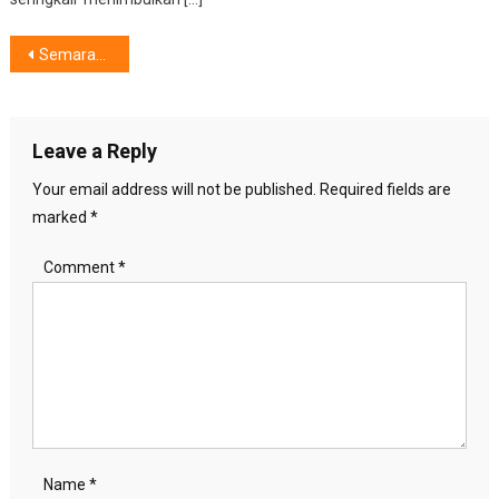
Post
Semarak Perayaan Idul Fitri,Potongan Harga Untuk 1000 Produk IKEA
navigation
Leave a Reply
Your email address will not be published.
Required fields are
marked
*
Comment
*
Name
*