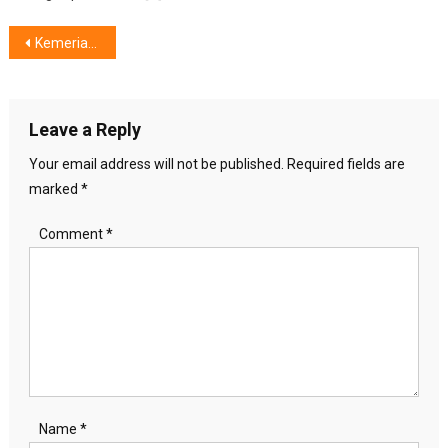
Post
Kemeriahan Acara Promag dan IDI,Guncang 43 Kota di Indonesia
navigation
Leave a Reply
Your email address will not be published.
Required fields are
marked
*
Comment
*
Name
*