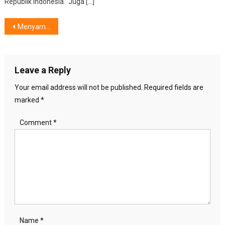
Republik Indonesia. Juga […]
Post
Menyambut Perayaan Idul Fitri,Desain Interior IKEA Ciptakan Pesona Rumah
navigation
Leave a Reply
Your email address will not be published.
Required fields are
marked
*
Comment
*
Name
*