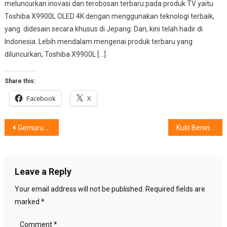
meluncurkan inovasi dan terobosan terbaru pada produk TV yaitu
Toshiba X9900L OLED 4K dengan menggunakan teknologi terbaik,
yang didesain secara khusus di Jepang. Dan, kini telah hadir di
Indonesia. Lebih mendalam mengenai produk terbaru yang
diluncurkan, Toshiba X9900L […]
Share this:
Facebook
X
Post
Gemuruh ‘Pedagang Tangguh Miwon 7’
Kulit Bening, Sulit Pria Berpaling
navigation
Leave a Reply
Your email address will not be published.
Required fields are
marked
*
Comment
*