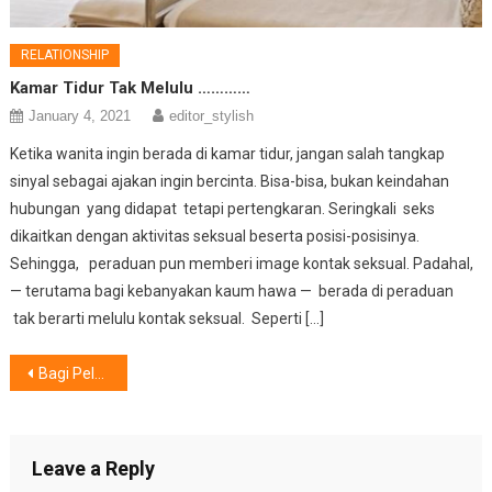
RELATIONSHIP
Kamar Tidur Tak Melulu …………
January 4, 2021
editor_stylish
Ketika wanita ingin berada di kamar tidur, jangan salah tangkap
sinyal sebagai ajakan ingin bercinta. Bisa-bisa, bukan keindahan
hubungan yang didapat tetapi pertengkaran. Seringkali seks
dikaitkan dengan aktivitas seksual beserta posisi-posisinya.
Sehingga, peraduan pun memberi image kontak seksual. Padahal,
— terutama bagi kebanyakan kaum hawa — berada di peraduan
tak berarti melulu kontak seksual. Seperti […]
Post
Bagi Pelanggan Setia,IKEA Hadirkan “Program Misi Berhadiah”
navigation
Leave a Reply