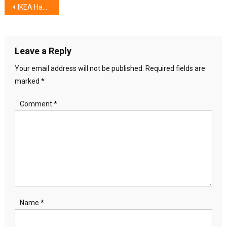
Post
IKEA Hadirkan Garage Sale,Diskon mulai 50% untuk Ribuan Produk
navigation
Leave a Reply
Your email address will not be published.
Required fields are
marked
*
Comment
*
Name
*