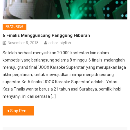
FEATURING
6 Finalis Mengguncang Panggung Hiburan
November 6, 2018
editor_stylish
Setelah berhasil menyisihkan 20.000 kontestan lain dalam
kompetisi yang berlangsung selama 8 minggu, 6 finalis melangkah
menuju grand final ‘JOOX Karaoke Superstar’ yang merupakan laga
akhir perjalanan, untuk mewujudkan mimpi menjadi seorang
superstar. Ke-6 finalis ‘JOOX Karaoke Superstar’ adalah : Yotari
Kezia Finalis wanita berusia 21 tahun asal Surabaya, pemiliki hobi
menyanyi, ini dari semasa […]
Post
Siap Penuhi Kebutuhan Rumah Tangga,Hadirkan AQUA Freezer AQF-460MC
navigation