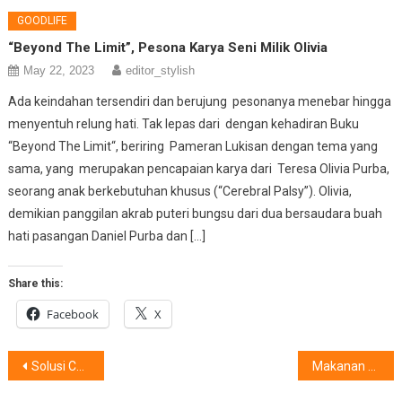
GOODLIFE
“Beyond The Limit”, Pesona Karya Seni Milik Olivia
May 22, 2023
editor_stylish
Ada keindahan tersendiri dan berujung pesonanya menebar hingga
menyentuh relung hati. Tak lepas dari dengan kehadiran Buku
“Beyond The Limit“, beriring Pameran Lukisan dengan tema yang
sama, yang merupakan pencapaian karya dari Teresa Olivia Purba,
seorang anak berkebutuhan khusus (“Cerebral Palsy”). Olivia,
demikian panggilan akrab puteri bungsu dari dua bersaudara buah
hati pasangan Daniel Purba dan […]
Share this:
Facebook
X
Post
Solusi Cerdas Pelihara Anabul di Rumah, Bergandeng…..
Makanan Anak Harus Variatif dan Bergizi, Tips Persiapkan Bekal Sehat dari Dokter Anak dan IKEA