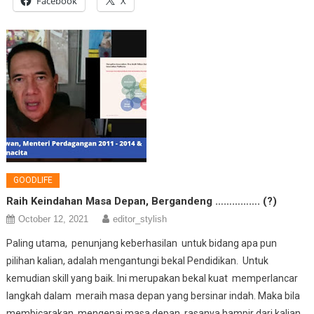
Facebook
X
GOODLIFE
Raih Keindahan Masa Depan, Bergandeng ……………. (?)
October 12, 2021
editor_stylish
Paling utama, penunjang keberhasilan untuk bidang apa pun
pilihan kalian, adalah mengantungi bekal Pendidikan. Untuk
kemudian skill yang baik. Ini merupakan bekal kuat memperlancar
langkah dalam meraih masa depan yang bersinar indah. Maka bila
membicarakan mengenai masa depan, rasanya hampir dari kalian