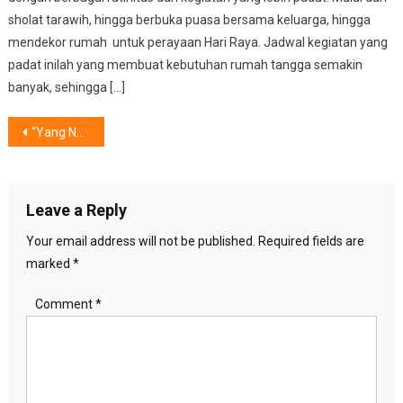
sholat tarawih, hingga berbuka puasa bersama keluarga, hingga
mendekor rumah untuk perayaan Hari Raya. Jadwal kegiatan yang
padat inilah yang membuat kebutuhan rumah tangga semakin
banyak, sehingga […]
Post
“Yang Ngerokok Kamu, Yang Sakit Serumah!” Kampanye Yayasan Kanker Indonesia dan Perhimpunan Onkologi Indonesia
navigation
Leave a Reply
Your email address will not be published.
Required fields are
marked
*
Comment
*