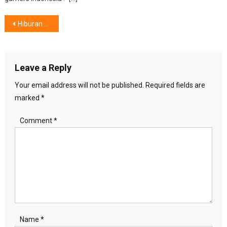
Post
Hiburan di Rumah Bukan Lagi Tontonan Biasa. Ketika Hadirkan Televisi “Pilihan”……
navigation
Leave a Reply
Your email address will not be published.
Required fields are
marked
*
Comment
*
Name
*