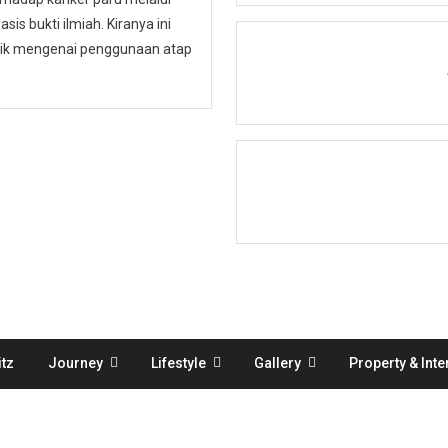
is bukti ilmiah. Kiranya ini
ublik mengenai penggunaan atap
tz
Journey
Lifestyle
Gallery
Property & Inte