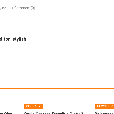
ylish
Comment(0)
ditor_stylish
CULINARY
NEWS HITZ
a Obati,
Ketika Citarasa Tergelitik Oleh : 2
Pelanggan