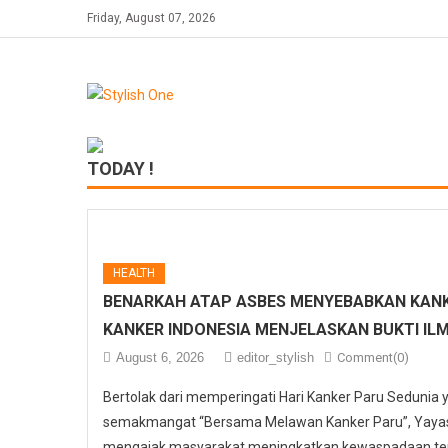
Skip
Friday, August 07, 2026
to
content
TODAY !
HEALTH
BENARKAH ATAP ASBES MENYEBABKAN KANK
KANKER INDONESIA MENJELASKAN BUKTI IL
August 6, 2026
editor_stylish
Comment(0)
Bertolak dari memperingati Hari Kanker Paru Sedunia
semakmangat “Bersama Melawan Kanker Paru”, Yayasa
mengajak masyarakat meningkatkan kewaspadaan ter