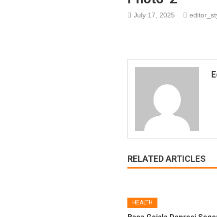
July 17, 2025
editor_st
E
RELATED ARTICLES
HEALTH
Baca Gejala Depresi,Seger