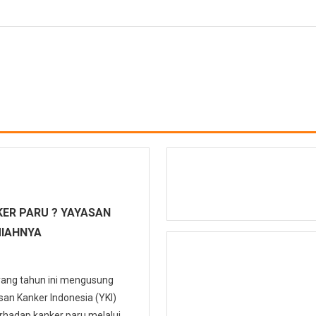
ER PARU ? YAYASAN
MIAHNYA
 yang tahun ini mengusung
n Kanker Indonesia (YKI)
hadap kanker paru melalui