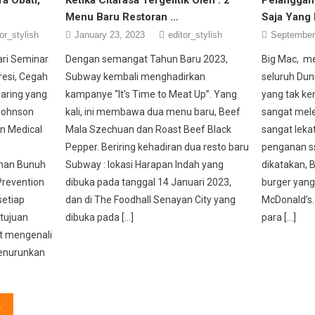
Menu Baru Restoran …
Saja Yang 
or_stylish
January 23, 2023
editor_stylish
September
ari Seminar
Dengan semangat Tahun Baru 2023,
Big Mac, me
esi, Cegah
Subway kembali menghadirkan
seluruh Duni
daring yang
kampanye “It’s Time to Meat Up”. Yang
yang tak ke
Johnson
kali, ini membawa dua menu baru, Beef
sangat mele
an Medical
Mala Szechuan dan Roast Beef Black
sangat leka
Pepper. Beriring kehadiran dua resto baru
penganan ss
ahan Bunuh
Subway : lokasi Harapan Indah yang
dikatakan, 
 Prevention
dibuka pada tanggal 14 Januari 2023,
burger yang 
setiap
dan di The Foodhall Senayan City yang
McDonald’s.
rtujuan
dibuka pada […]
para […]
 mengenali
enurunkan