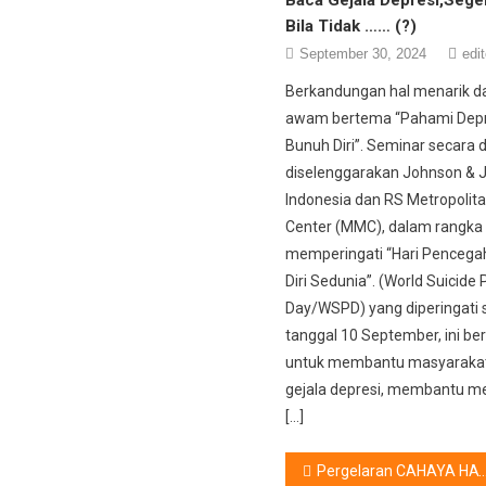
Bila Tidak …… (?)
September 30, 2024
edit
Berkandungan hal menarik d
awam bertema “Pahami Depr
Bunuh Diri”. Seminar secara 
diselenggarakan Johnson & 
Indonesia dan RS Metropolit
Center (MMC), dalam rangka
memperingati “Hari Penceg
Diri Sedunia”. (World Suicide
Day/WSPD) yang diperingati 
tanggal 10 September, ini be
untuk membantu masyarakat
gejala depresi, membantu m
[…]
Post
Pergelaran CAHAYA HATI : Wujudkan Masa Depan “Indah” bagi Anak-anak Tuna Netra Ganda