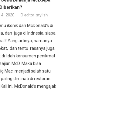
Diberikan?
 4, 2020
editor_stylish
nu ikonik dari McDonald’s di
a, dan juga di Indnesia, siapa
nal? Yang artinya, namanya
kat, dan tentu rasanya juga
t di lidah konsumen penikmat
ajian McD. Maka bisa
Big Mac menjadi salah satu
paling diminati di restoran
 Kali ini, McDonald’s mengajak