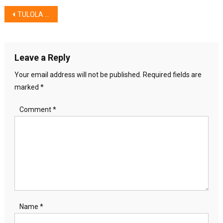
Post
TULOLA – BCA – PERTAMINA, Hadirkan KAWAN NUSANTARA “IDENTITAS”
navigation
Leave a Reply
Your email address will not be published.
Required fields are
marked
*
Comment
*
Name
*