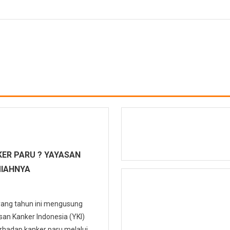
ER PARU ? YAYASAN
MIAHNYA
 yang tahun ini mengusung
n Kanker Indonesia (YKI)
hadap kanker paru melalui