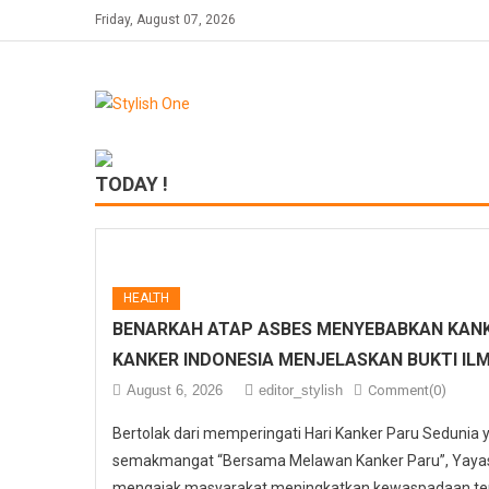
Skip
Friday, August 07, 2026
to
content
TODAY !
HEALTH
BENARKAH ATAP ASBES MENYEBABKAN KANK
KANKER INDONESIA MENJELASKAN BUKTI IL
August 6, 2026
editor_stylish
Comment(0)
Bertolak dari memperingati Hari Kanker Paru Sedunia
semakmangat “Bersama Melawan Kanker Paru”, Yayasa
mengajak masyarakat meningkatkan kewaspadaan ter