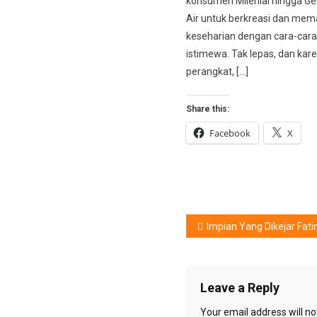
konsumen Milenial hingga Ge
Air untuk berkreasi dan me
keseharian dengan cara-cara
istimewa. Tak lepas, dan kar
perangkat, […]
Share this:
Facebook
X
Post
Impian Yang Dikejar Fati
navigation
Leave a Reply
Your email address will no