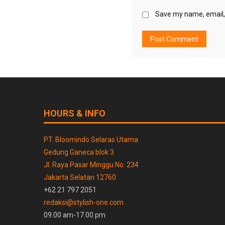
Save my name, email, 
HOURS & INFO
PT. Bloomindo Selaras Utama
Gedung Ganeca blok 3
Jl. Raya Pasar Minggu No. 234
Jakarta Selatan 12760
+62 21 797 2051
redaksi@stylish-one.com
09.00 am-17.00 pm