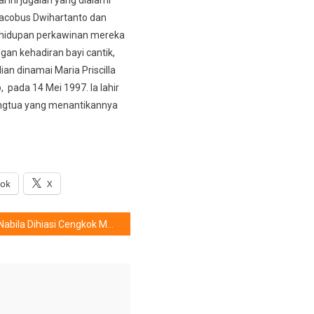
acobus Dwihartanto dan
ehidupan perkawinan mereka
gan kehadiran bayi cantik,
an dinamai Maria Priscilla
 pada 14 Mei 1997. Ia lahir
angtua yang menantikannya
ook
X
Nabila Dihiasi Cengkok Melayu