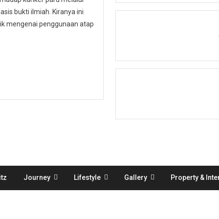
is bukti ilmiah. Kiranya ini
ublik mengenai penggunaan atap
tz
Journey
Lifestyle
Gallery
Property & Inte