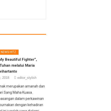
NEWS HITZ
 My Beautiful Fighter”,
Tuhan melalui Maria
wihartanto
, 2018
editor_stylish
anak merupakan amanah dan
ri Sang Maha Kuasa.
pasangan dalam perkawinan
purnakan dengan kehadiran
al ini jugalah yang dialami