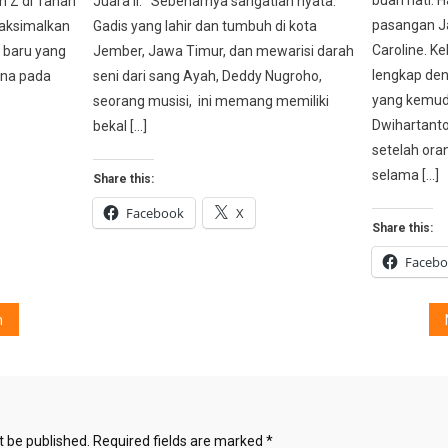
n Z di Tanah
Juara II. Sebenarnya sangatlah nyata.
pasangan J
maksimalkan
Gadis yang lahir dan tumbuh di kota
Caroline. K
 baru yang
Jember, Jawa Timur, dan mewarisi darah
lengkap den
ena pada
seni dari sang Ayah, Deddy Nugroho,
yang kemudi
seorang musisi, ini memang memiliki
Dwihartanto,
bekal […]
setelah or
selama […]
Share this:
Facebook
X
Share this:
Faceb
n
t be published.
Required fields are marked
*