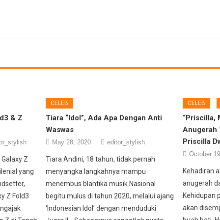
CELEB
CELEB
d3 & Z
Tiara “Idol”, Ada Apa Dengan Anti
“Priscilla,
Waswas
Anugerah 
Priscilla D
or_stylish
May 28, 2020
editor_stylish
October 19
 Galaxy Z
Tiara Andini, 18 tahun, tidak pernah
Kehadiran 
ilenial yang
menyangka langkahnya mampu
anugerah da
dsetter,
menembus blantika musik Nasional
Kehidupan 
xy Z Fold3
begitu mulus di tahun 2020, melalui ajang
akan disem
ngajak
‘Indonesian Idol’ dengan menduduki
buah hati. H