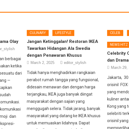
CULINARY
LIFESTYLE
CELEB
sama Olay
Jangan Ketinggalan! Restoran IKEA
NEWS HITZ
Tawarkan Hidangan Ala Swedia
or_stylish
Celebrity 
dengan Penawaran Khusus
an berbagai
dan Drama
March 2, 2025
editor_stylish
sakan ketika
March 29,
Tidak hanya menghadirkan rangkaian
sesuatu dari
Jakarta, 30
perabot rumah tangga yang fungsional,
rang —
orisinil FO
didesain menawan dan dengan harga
kapkan
yang mendo
terjangkau, IKEA juga banyak diingat
 sudah
kuliner ant
masyarakat dengan sajian yang
komunikasi.
Kong yang t
menggugah selera. Tidak jarang, banyak
 komunikasi
selebriti te
masyarakat yang datang ke IKEA khusus
emoji dan
orisinil yan
untuk memuaskan lidahnya. Dapat
kspresi-
memperlihat