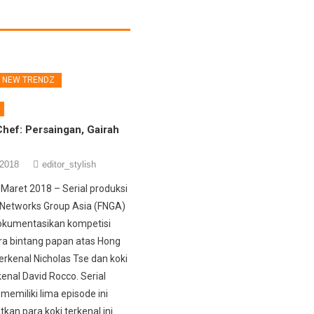
NEW TRENDZ
Chef: Persaingan, Gairah
 2018
editor_stylish
 Maret 2018 – Serial produksi
X Networks Group Asia (FNGA)
kumentasikan kompetisi
ara bintang papan atas Hong
erkenal Nicholas Tse dan koki
rkenal David Rocco. Serial
g memiliki lima episode ini
kan para koki terkenal ini