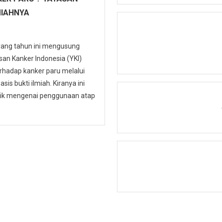
MIAHNYA
 yang tahun ini mengusung
n Kanker Indonesia (YKI)
hadap kanker paru melalui
is bukti ilmiah. Kiranya ini
ublik mengenai penggunaan atap