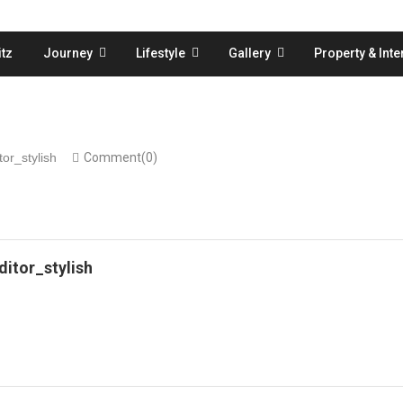
tz
Journey
Lifestyle
Gallery
Property & Inte
tor_stylish
Comment(0)
ditor_stylish