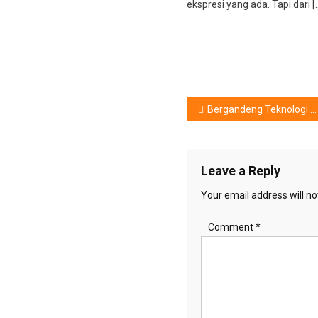
ekspresi yang ada. Tapi dari [
Post
Bergandeng Teknologi AI Sound,Layaknya menonton di bioskop
navigation
Leave a Reply
Your email address will no
Comment
*