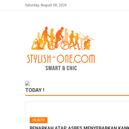
Skip
Saturday, August 08, 2026
to
content
TODAY !
HEALTH
BENARKAH ATAP ASBES MENYEBABKAN KANK