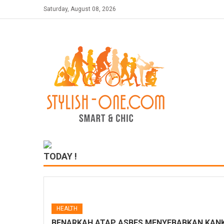
Skip
Saturday, August 08, 2026
to
content
TODAY !
HEALTH
BENARKAH ATAP ASBES MENYEBABKAN KANK