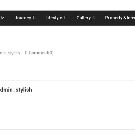
tz
Journey
Lifestyle
Gallery
Property & Inte
in_stylish
Comment(0)
dmin_stylish