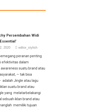
tchy Persembahan Widi
Essential’
2, 2020
editor_stylish
 pemegang peranan penting
i efektivitas dalam
 awareness suatu brand atau
asyarakat, — tak bisa
— adalah Jingle atau lagu
 iklan suatu brand atau
ngle yang melatarbelakangi
al sebuah iklan brand atau
anglah memiliki tujuan