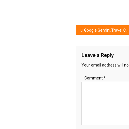
Post
Google Gemini,Travel Companion Untuk Bikin Konten .
navigation
Leave a Reply
Your email address will no
Comment
*