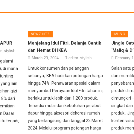
NEWZ HITZ
MUSIC
 BAPUR
Menjelang Idul Fitri, Belanja Cantik
Jingle Ca
dan Hemat Di IKEA
‘Maliq & D’
or_stylish
March 29, 2024
editor_stylish
February 1
ngalami
Untuk konsumen dan pelanggan
Salah satu
), di mana
setianya, IKEA hadirkan potongan harga
dan memilik
tunting
hingga 74%. Penawaran spesial dalam
penyebaran
 yang lain
menyambut Perayaan Idul Fitri tahun ini,
produk di m
ihan gizi
berlaku untuk lebih dari 1.200 produk,
dimungkiri 
 8% dari
tersedia mulai dari kebutuhan perabot
singkat dari
Demikian
dapur hingga aksesori dekorasi rumah
produk . Ji
n Dasar
yang berlangsung dari tanggal 22 Maret
konten visu
tu terjadi,
2024. Melalui program potongan harga
produk mem