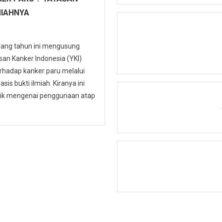
MIAHNYA
 yang tahun ini mengusung
n Kanker Indonesia (YKI)
hadap kanker paru melalui
is bukti ilmiah. Kiranya ini
ublik mengenai penggunaan atap