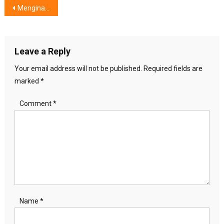
Post
Menginap Di Hotel Beriring Sarapan Berkualitas, Semakin Menjadi Idaman di Kalangan Wisatawan Indonesia
navigation
Leave a Reply
Your email address will not be published.
Required fields are
marked
*
Comment
*
Name
*