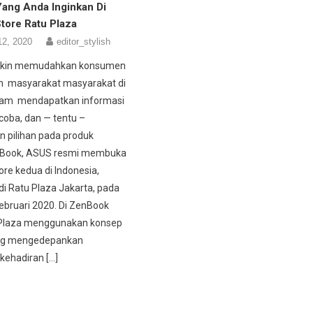
ang Anda Inginkan Di
tore Ratu Plaza
12, 2020
editor_stylish
akin memudahkan konsumen
n masyarakat masyarakat di
alam mendapatkan informasi
ncoba, dan — tentu –
 pilihan pada produk
Book, ASUS resmi membuka
re kedua di Indonesia,
i Ratu Plaza Jakarta, pada
ebruari 2020. Di ZenBook
 Plaza menggunakan konsep
ng mengedepankan
kehadiran […]