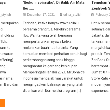
aya
‘Ibuku Inspirasiku’, Di Balik Air Mata
Temukan Y
Ibu …..
ZenBook S
_stylish
December 17, 2021
editor_stylish
February 
ng merupakan
Terindah, ketika banyak waktu dilalui
Untuk sem
di
bersama orang tua, terlebih bersama
setianya da
 holding,
Ibu. Wanita yang telah berjuang
Jakarta, d
Tbk.,
mempertaruhkan nyawa ketika
terkini, me
ham ke
melahirkan buah hati tercinta. Yang
menjatuhkan
enawaran
kemudian memberi perhatian penuh bagi
produk Zen
offering).
perkembangan sang anak hingga
ZenBook Sto
ang
menghantar ke gerbang kehidupan.
bertempat d
knya
Memperingati Hari Ibu 2021, McDonald’s
Jumat, 07 F
tas nama
Indonesia mengajak masyarakat untuk
Store Ratu
am Baru dan
mengingat kembali inspirasi yang telah
modern ya
diberikan oleh Ibu melalui program […]
experience, 