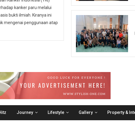
n Kanker Indonesia (YKI)
hadap kanker paru melalui
is bukti ilmiah. Kiranya ini
ublik mengenai penggunaan atap
itz
Journey
Lifestyle
Gallery
Property & Int