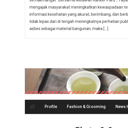
semakmangat “Bersama Melawan Kanker Paru”, Yayasa
mengajak masyarakat meningkatkan kewaspadaan ter
informasi kesehatan yang akurat, berimbang, dan berbas
tidak lepas dari di tengah meningkatnya perhatian p
asbes sebagai material bangunan, maka […]
Profile
Fashion & Grooming
News H