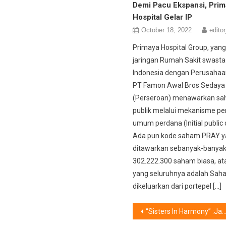
Demi Pacu Ekspansi, Prim
Hospital Gelar IP
October 18, 2022
editor
Primaya Hospital Group, ya
jaringan Rumah Sakit swasta 
Indonesia dengan Perusahaan
PT Famon Awal Bros Sedaya 
(Perseroan) menawarkan sa
publik melalui mekanisme p
umum perdana (Initial public 
Ada pun kode saham PRAY y
ditawarkan sebanyak-banya
302.222.300 saham biasa, a
yang seluruhnya adalah Sah
dikeluarkan dari portepel […]
Post
“Sisters In Harmony” :Jalinan Kasih Tiga Saudari dalam Perjalanan Musik