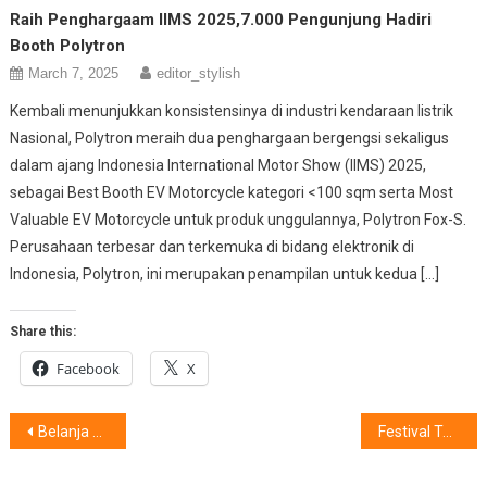
Raih Penghargaam IIMS 2025,7.000 Pengunjung Hadiri
Booth Polytron
March 7, 2025
editor_stylish
Kembali menunjukkan konsistensinya di industri kendaraan listrik
Nasional, Polytron meraih dua penghargaan bergengsi sekaligus
dalam ajang Indonesia International Motor Show (IIMS) 2025,
sebagai Best Booth EV Motorcycle kategori <100 sqm serta Most
Valuable EV Motorcycle untuk produk unggulannya, Polytron Fox-S.
Perusahaan terbesar dan terkemuka di bidang elektronik di
Indonesia, Polytron, ini merupakan penampilan untuk kedua […]
Share this:
Facebook
X
Post
Belanja Hemat, Hadiah Akhir Tahun, Dihadirkan “Aqua Super Shopping Festival”!
Festival Teater Indonesia, Hadirkan 20 Pertunjukan Teater di Empat Kota
navigation