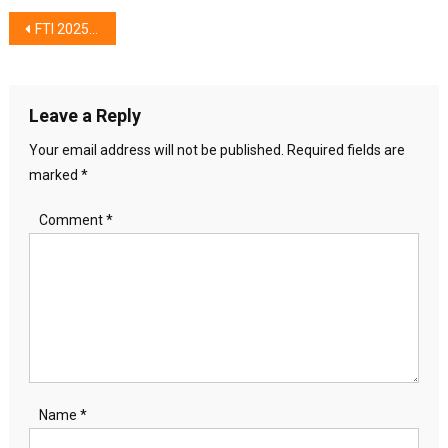
Post
FTI 2025 : Keindahan Teater, Lebih Dari Sebuah Tontonan
navigation
Leave a Reply
Your email address will not be published.
Required fields are
marked
*
Comment
*
Name
*