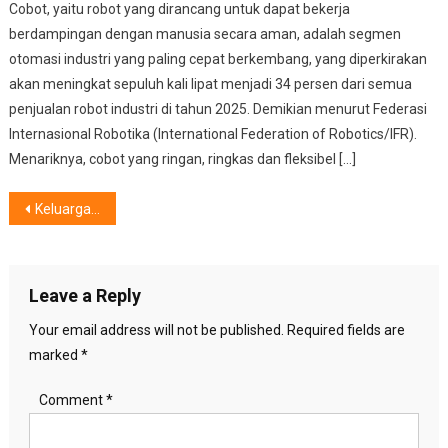
Cobot, yaitu robot yang dirancang untuk dapat bekerja
berdampingan dengan manusia secara aman, adalah segmen
otomasi industri yang paling cepat berkembang, yang diperkirakan
akan meningkat sepuluh kali lipat menjadi 34 persen dari semua
penjualan robot industri di tahun 2025. Demikian menurut Federasi
Internasional Robotika (International Federation of Robotics/IFR).
Menariknya, cobot yang ringan, ringkas dan fleksibel […]
Post
Keluarga masak, Selektif Memilih Asupan Lezat, Berkualitas dan Lebih Sehat.
navigation
Leave a Reply
Your email address will not be published.
Required fields are
marked
*
Comment
*