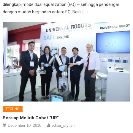
dilengkapi mode dual equalization (EQ) — sehingga pendengar
dengan mudah berpindah antara EQ ‘Bass […]
TECHNO
Bersiap Melirik Cobot “UR”
December 10, 2018
editor_stylish