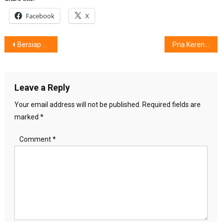
Facebook
X
Post
Bersiap Menjadi Fotografer Keren
Pria Keren, Siap Singkirkan ‘Mager’
navigation
Leave a Reply
Your email address will not be published.
Required fields are
marked
*
Comment
*