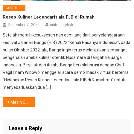
GOODLIFE
Resep Kuliner Legendaris ala FJB di Rumah
December 7, 2022
editor_stylish
Setelah meraih kesuksesan nan gemilang dari penyelenggaraan
Festival Jajanan Bango (FJB) 2022 “Kenali Rasanya Indonesia”, pada
bulan Oktober 2022 lalu, Bango ingin terus melanjutkan semangat
pengenalan aneka kuliner otentik Nusantara di tengah keluarga
Indonesia. Berpijak dari itulah, Bango berkolaborasi dengan Chef
Ragil Imam Wibowo menggelar acara demo masak virtual bertema
“Hidangkan Resep Kuliner Legendaris ala FJB di Rumahmu” untuk
menyebarluaskan dua […]
Post
Mesin Cuci L+ All in One 24 kg, Solusi Cuci Modern untuk Hunian Urban Premium
navigation
Leave a Reply