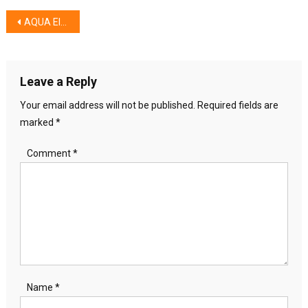
Post
AQUA Elektronik Hadir di Jakarta Fair Kemayoran 2026 : Membawa Inovasi Rumah Tangga Modern dan Lelang Seru
navigation
Leave a Reply
Your email address will not be published.
Required fields are
marked
*
Comment
*
Name
*