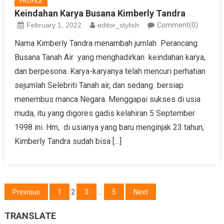
PROFILE
Keindahan Karya Busana Kimberly Tandra
February 1, 2022
editor_stylish
Comment(0)
Nama Kimberly Tandra menambah jumlah Perancang
Busana Tanah Air yang menghadirkan keindahan karya,
dan berpesona. Karya-karyanya telah mencuri perhatian
sejumlah Selebriti Tanah air, dan sedang bersiap
menembus manca Negara. Menggapai sukses di usia
muda, itu yang digores gadis kelahiran 5 September
1998 ini. Hm, di usianya yang baru menginjak 23 tahun,
Kimberly Tandra sudah bisa […]
Posts
Previous
1
2
3
…
5
Next
navigation
TRANSLATE