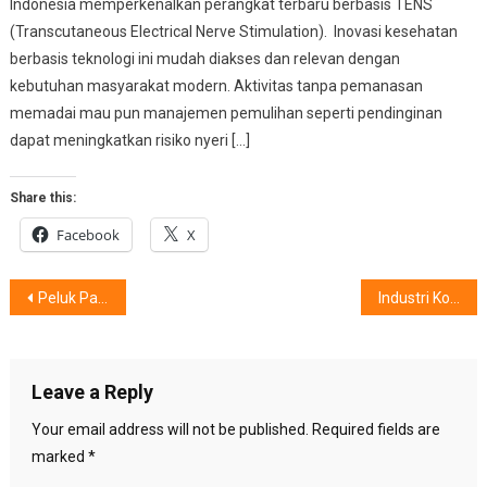
Indonesia memperkenalkan perangkat terbaru berbasis TENS
(Transcutaneous Electrical Nerve Stimulation). Inovasi kesehatan
berbasis teknologi ini mudah diakses dan relevan dengan
kebutuhan masyarakat modern. Aktivitas tanpa pemanasan
memadai mau pun manajemen pemulihan seperti pendinginan
dapat meningkatkan risiko nyeri […]
Share this:
Facebook
X
Post
Peluk Pasangan Saat Tidur Banyak Manfaatnya
Industri Kosmetik Nasional Yang Kian Kinclong
navigation
Leave a Reply
Your email address will not be published.
Required fields are
marked
*