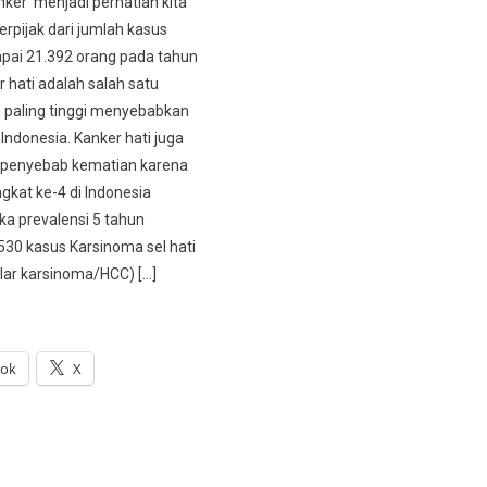
nker menjadi perhatian kita
rpijak dari jumlah kasus
pai 21.392 orang pada tahun
 hati adalah salah satu
 paling tinggi menyebabkan
Indonesia. Kanker hati juga
penyebab kematian karena
gkat ke-4 di Indonesia
a prevalensi 5 tahun
530 kasus Karsinoma sel hati
lar karsinoma/HCC) […]
ook
X