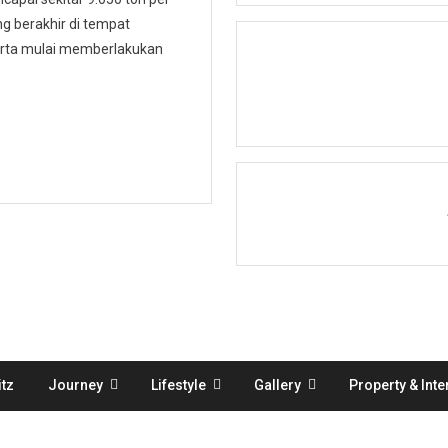
 berakhir di tempat
karta mulai memberlakukan
tz
Journey
Lifestyle
Gallery
Property & Inte