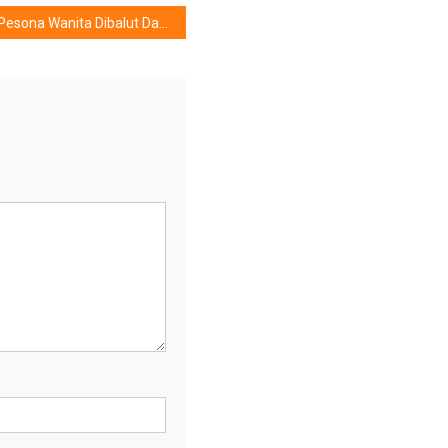
Pesona Wanita Dibalut Dad & Gaya Baru Balloon