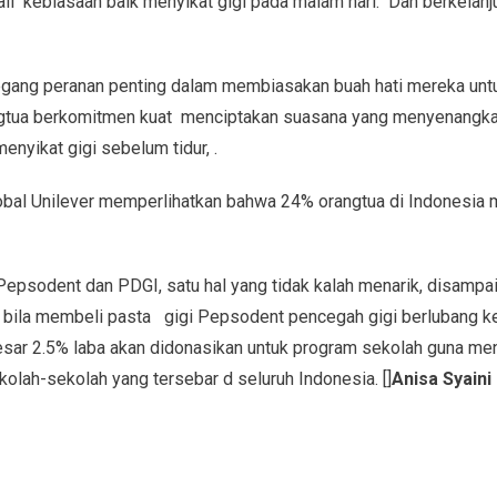
 kebiasaan baik menyikat gigi pada malam hari. Dan berkelanju
gang peranan penting dalam membiasakan buah hati mereka untu
ngtua berkomitmen kuat menciptakan suasana yang menyenangka
enyikat gigi sebelum tidur, .
lobal Unilever memperlihatkan bahwa 24% orangtua di Indonesia 
 Pepsodent dan PDGI, satu hal yang tidak kalah menarik, disampai
bila membeli pasta gigi Pepsodent pencegah gigi berlubang k
sar 2.5% laba akan didonasikan untuk program sekolah guna me
olah-sekolah yang tersebar d seluruh Indonesia. []
Anisa Syaini