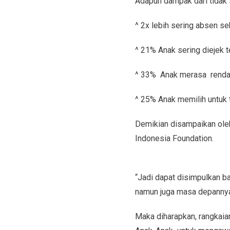
Adapun dampak dari tidak s
^ 2x lebih sering absen se
^ 21% Anak sering diejek t
^ 33% Anak merasa rendah 
^ 25% Anak memilih untuk 
Demikian disampaikan ole
Indonesia Foundation.
“Jadi dapat disimpulkan b
namun juga masa depannya,
Maka diharapkan, rangkai