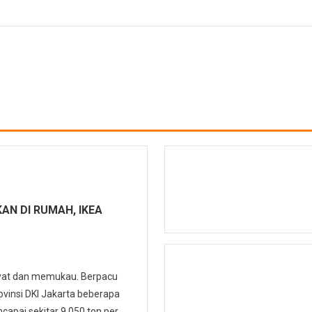
AN DI RUMAH, IKEA
yat dan memukau. Berpacu
ovinsi DKI Jakarta beberapa
capai sekitar 9.050 ton per