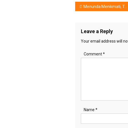
Post
Menunda Menikmati, Teater Musikal ‘Inggit Garnasih’,
navigation
Leave a Reply
Your email address will no
Comment
*
Name
*