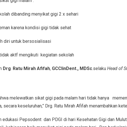
ikat gigi malam :
kolah dibanding menyikat gigi 2 x sehari
eman karena kondisi gigi tidak sehat
diri untuk bersosialisasi
tidak aktf mengikuti kegiatan sekolah
h
Drg
.
Ratu Mirah Afifah
,
GCClinDent., MDSc
.selaku
Head of S
ahwa melewatkan sikat gigi pada malam hari tidak hanya memen
 secara keseluruhan,” Drg. Ratu Mirah Afifah menambahkan kete
an edukasi Pepsodent dan PDGI di hari Kesehatan Gigi dan Mul