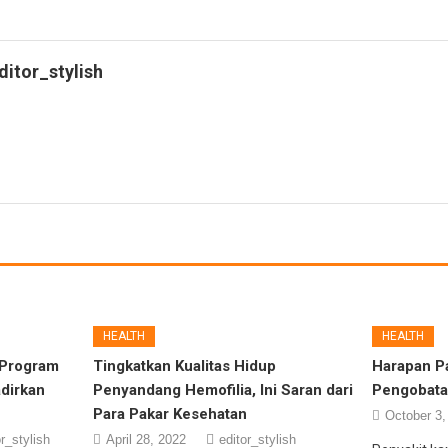
ditor_stylish
HEALTH
HEALTH
,Program
Tingkatkan Kualitas Hidup
Harapan Pa
adirkan
Penyandang Hemofilia, Ini Saran dari
Pengobata
Para Pakar Kesehatan
October 3,
or_stylish
April 28, 2022
editor_stylish