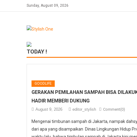
Skip
Sunday, August 09, 2026
to
content
TODAY !
GOODLIFE
GERAKAN PEMILAHAN SAMPAH BISA DILAKUK
HADIR MEMBERI DUKUNG
August 9, 2026
editor_stylish
Comment(0)
Mengenai timbunan sampah di Jakarta, nampak dahs
dari apa yang disampaikan Dinas Lingkungan Hidup Pr
waktu lalu, bahwa timbulan sampah di Jakarta kini men