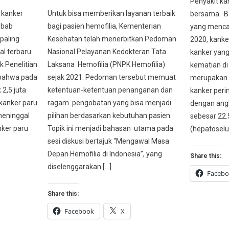
Penyakit ka
 kanker
Untuk bisa memberikan layanan terbaik
bersama. Be
ebab
bagi pasien hemofilia, Kementerian
yang menca
paling
Kesehatan telah menerbitkan Pedoman
2020, kanker
al terbaru
Nasional Pelayanan Kedokteran Tata
kanker yang
k Penelitian
Laksana Hemofilia (PNPK Hemofilia)
kematian di 
 bahwa pada
sejak 2021. Pedoman tersebut memuat
merupakan 
2,5 juta
ketentuan-ketentuan penanganan dan
kanker perin
 kanker paru
ragam pengobatan yang bisa menjadi
dengan angk
 meninggal
pilihan berdasarkan kebutuhan pasien.
sebesar 22.
nker paru
Topik ini menjadi bahasan utama pada
(hepatoselu
sesi diskusi bertajuk “Mengawal Masa
Depan Hemofilia di Indonesia”, yang
Share this:
diselenggarakan […]
Faceb
Share this:
Facebook
X