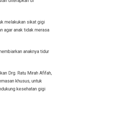
tan diterapkan di
k melakukan sikat gigi
n agar anak tidak merasa
membiarkan anaknya tidur
kan Drg. Ratu Mirah Afifah,
emasan khusus, untuk
ndukung kesehatan gigi