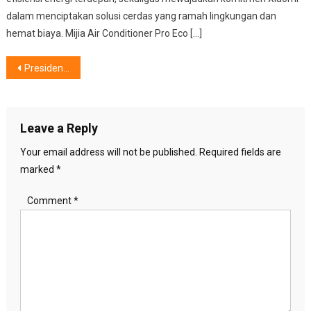
dalam menciptakan solusi cerdas yang ramah lingkungan dan
hemat biaya. Mijia Air Conditioner Pro Eco […]
Post
Presiden Jokowi Dukung Industri Fesyen Muslim Indonesia
navigation
Leave a Reply
Your email address will not be published.
Required fields are
marked
*
Comment
*