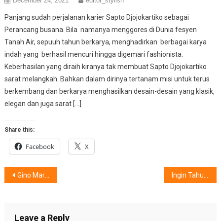
December 24, 2021
editor_stylish
Panjang sudah perjalanan karier Sapto Djojokartiko sebagai
Perancang busana. Bila namanya menggores di Dunia fesyen
Tanah Air, sepuuh tahun berkarya, menghadirkan berbagai karya
indah yang berhasil mencuri hingga digemari fashionista.
Keberhasilan yang diraih kiranya tak membuat Sapto Djojokartiko
sarat melangkah. Bahkan dalam dirinya tertanam misi untuk terus
berkembang dan berkarya menghasilkan desain-desain yang klasik,
elegan dan juga sarat […]
Share this:
Facebook
X
Post
Gino Mariani Sepatu Lokal Kualitas Internasional
Ingin Tahu Rahasia Cantik Alami ?
navigation
Leave a Reply