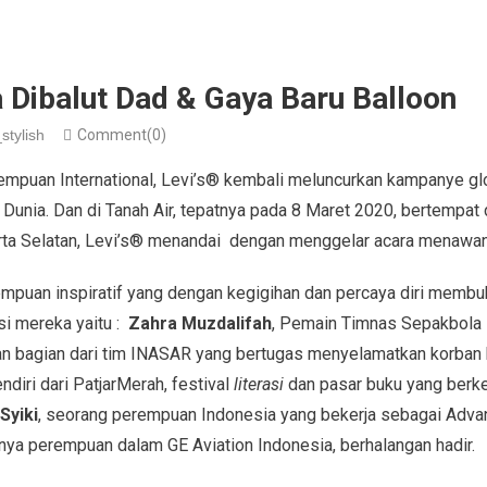
 Dibalut Dad & Gaya Baru Balloon
stylish
Comment(0)
empuan International, Levi’s® kembali meluncurkan kampanye g
 Dunia. Dan di Tanah Air, tepatnya pada 8 Maret 2020, bertempat 
rta Selatan, Levi’s® menandai dengan menggelar acara menawa
empuan inspiratif yang dengan kegigihan dan percaya diri membu
i mereka yaitu :
Zahra Muzdalifah
, Pemain Timnas Sepakbola 
n bagian dari tim INASAR yang bertugas menyelamatkan korban
endiri dari PatjarMerah, festival
literasi
dan pasar buku yang berke
Syiki
, seorang perempuan Indonesia yang bekerja sebagai Adva
unya perempuan dalam GE Aviation Indonesia, berhalangan hadir.