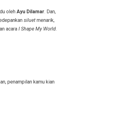
du oleh
Ayu Dilamar
. Dan,
gedepankan
siluet
menarik,
an acara
I Shape My World.
kan, penampilan kamu kian