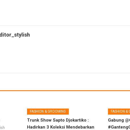
ditor_stylish
FASHION & GROOMING
FASHION &
g
Trunk Show Sapto Djokartiko :
Gabung @
Hadirkan 3 Koleksi Mendebarkan
#Ganteng
ish