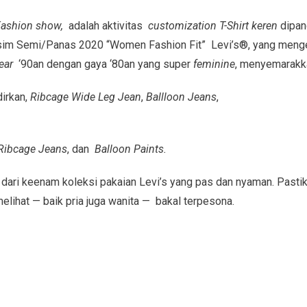
ashion show,
adalah aktivitas
customization
T-Shirt keren
dipan
im Semi/Panas 2020 “Women Fashion Fit” Levi’s®, yang men
wear
‘90an dengan gaya ‘80an yang super
feminine
, menyemarakk
dirkan,
Ribcage Wide Leg Jean
,
Ballloon Jeans
,
Ribcage Jeans
, dan
Balloon Paints.
h dari keenam koleksi pakaian Levi’s yang pas dan nyaman. Pasti
lihat — baik pria juga wanita — bakal terpesona.