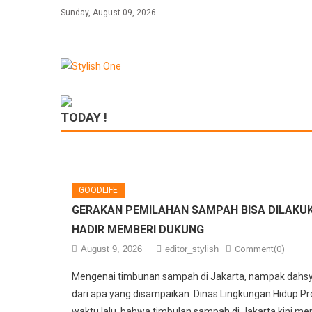
Skip
Sunday, August 09, 2026
to
content
TODAY !
GOODLIFE
GERAKAN PEMILAHAN SAMPAH BISA DILAKUK
HADIR MEMBERI DUKUNG
August 9, 2026
editor_stylish
Comment(0)
Mengenai timbunan sampah di Jakarta, nampak dahs
dari apa yang disampaikan Dinas Lingkungan Hidup Pr
waktu lalu, bahwa timbulan sampah di Jakarta kini men