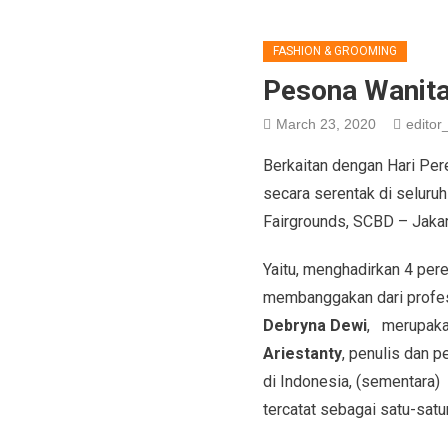
FASHION & GROOMING
Pesona Wanita
March 23, 2020
editor_
Berkaitan dengan Hari Per
secara serentak di seluruh
Fairgrounds, SCBD – Jaka
Yaitu, menghadirkan 4 per
membanggakan dari profes
Debryna Dewi
, merupaka
Ariestanty
, penulis dan p
di Indonesia, (sementara)
tercatat sebagai satu-sat