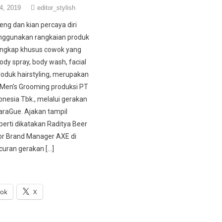
4, 2019
editor_stylish
eng dan kian percaya diri
ggunakan rangkaian produk
engkap khusus cowok yang
 body spray, body wash, facial
oduk hairstyling, merupakan
Men’s Grooming produksi PT
onesia Tbk., melalui gerakan
raGue. Ajakan tampil
perti dikatakan Raditya Beer
or Brand Manager AXE di
curan gerakan […]
ook
X