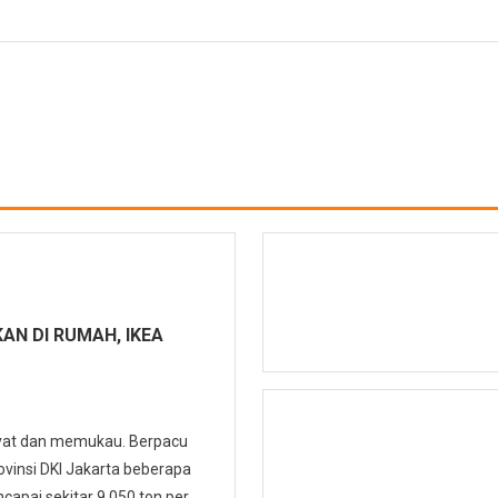
AN DI RUMAH, IKEA
yat dan memukau. Berpacu
ovinsi DKI Jakarta beberapa
capai sekitar 9.050 ton per