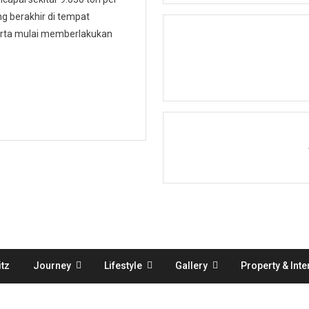
 berakhir di tempat
karta mulai memberlakukan
tz
Journey
Lifestyle
Gallery
Property & Inte