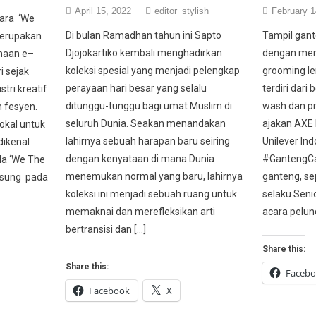
April 15, 2022
editor_stylish
February 1
acara ‘We
Di bulan Ramadhan tahun ini Sapto
Tampil gant
merupakan
Djojokartiko kembali menghadirkan
dengan men
haan e–
koleksi spesial yang menjadi pelengkap
grooming l
i sejak
perayaan hari besar yang selalu
terdiri dari
tri kreatif
ditunggu-tunggu bagi umat Muslim di
wash dan pr
 fesyen.
seluruh Dunia. Seakan menandakan
ajakan AXE 
okal untuk
lahirnya sebuah harapan baru seiring
Unilever Ind
dikenal
dengan kenyataan di mana Dunia
#GantengCa
da ‘We The
menemukan normal yang baru, lahirnya
ganteng, se
gsung pada
koleksi ini menjadi sebuah ruang untuk
selaku Seni
memaknai dan merefleksikan arti
acara pelun
bertransisi dan […]
Share this:
Share this:
Faceb
Facebook
X