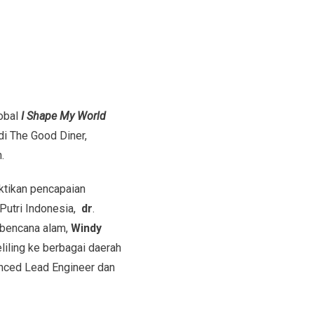
lobal
I Shape My World
di The Good Diner,
n.
ktikan pencapaian
Putri Indonesia,
dr
.
 bencana alam,
Windy
liling ke berbagai daerah
nced Lead Engineer dan