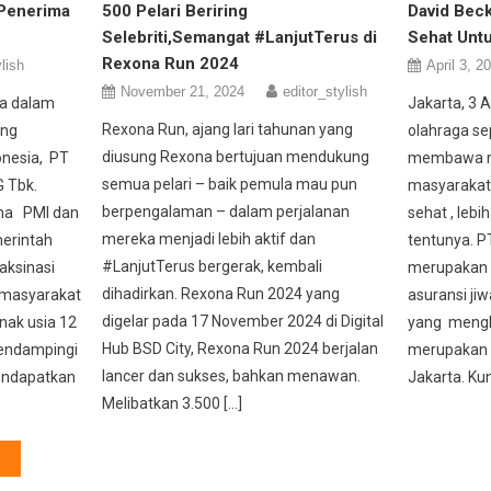
Penerima
500 Pelari Beriring
David Bec
Selebriti,Semangat #LanjutTerus di
Sehat Untu
Rexona Run 2024
lish
April 3, 2
November 21, 2024
editor_stylish
a dalam
Jakarta, 3 A
Rexona Run, ajang lari tahunan yang
ang
olahraga se
diusung Rexona bertujuan mendukung
onesia, PT
membawa m
semua pelari – baik pemula mau pun
 Tbk.
masyarakat 
berpengalaman – dalam perjalanan
ama PMI dan
sehat , lebi
mereka menjadi lebih aktif dan
erintah
tentunya. P
#LanjutTerus bergerak, kembali
aksinasi
merupakan 
dihadirkan. Rexona Run 2024 yang
0 masyarakat
asuransi jiw
digelar pada 17 November 2024 di Digital
nak usia 12
yang mengh
Hub BSD City, Rexona Run 2024 berjalan
mendampingi
merupakan 
lancer dan sukses, bahkan menawan.
endapatkan
Jakarta. Ku
Melibatkan 3.500 […]