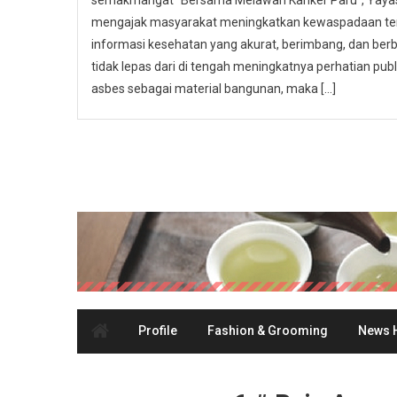
semakmangat “Bersama Melawan Kanker Paru”, Yayasa
mengajak masyarakat meningkatkan kewaspadaan ter
informasi kesehatan yang akurat, berimbang, dan berbas
tidak lepas dari di tengah meningkatnya perhatian p
asbes sebagai material bangunan, maka […]
Profile
Fashion & Grooming
News H