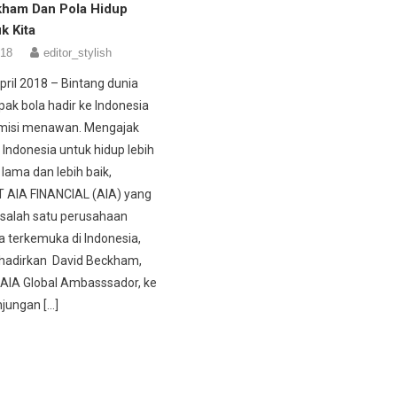
kham Dan Pola Hidup
k Kita
018
editor_stylish
pril 2018 – Bintang dunia
pak bola hadir ke Indonesia
isi menawan. Mengajak
Indonesia untuk hidup lebih
h lama dan lebih baik,
T AIA FINANCIAL (AIA) yang
salah satu perusahaan
a terkemuka di Indonesia,
adirkan David Beckham,
AIA Global Ambasssador, ke
njungan […]