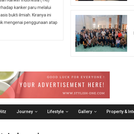
n Kanker Indonesia (YKI)
hadap kanker paru melalui
is bukti ilmiah. Kiranya ini
ublik mengenai penggunaan atap
itz
Journey
Lifestyle
Gallery
Property & Int