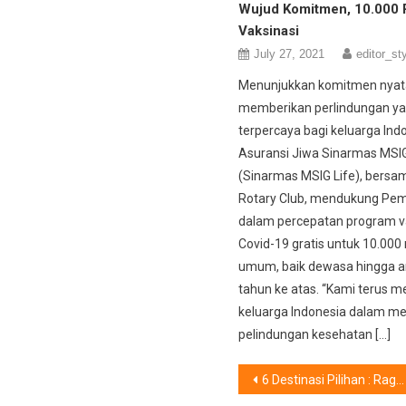
Wujud Komitmen, 10.000 
Vaksinasi
July 27, 2021
editor_sty
Menunjukkan komitmen nyat
memberikan perlindungan y
terpercaya bagi keluarga Ind
Asuransi Jiwa Sinarmas MSIG
(Sinarmas MSIG Life), bers
Rotary Club, mendukung Pem
dalam percepatan program v
Covid-19 gratis untuk 10.00
umum, baik dewasa hingga a
tahun ke atas. “Kami terus 
keluarga Indonesia dalam m
pelindungan kesehatan […]
Post
6 Destinasi Pilihan : Ragam Nuansa