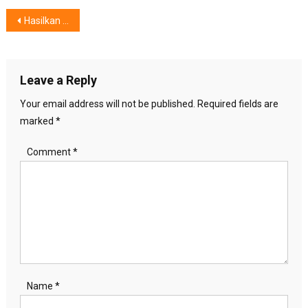
Post
Hasilkan Foto-Foto Menakjubkan
navigation
Leave a Reply
Your email address will not be published.
Required fields are
marked
*
Comment
*
Name
*