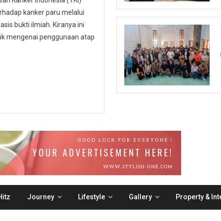
n Kanker Indonesia (YKI)
hadap kanker paru melalui
is bukti ilmiah. Kiranya ini
ublik mengenai penggunaan atap
itz
Journey
Lifestyle
Gallery
Property & Int