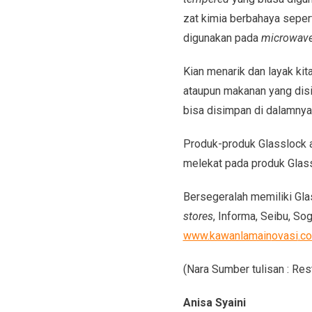
zat kimia berbahaya seper
digunakan pada
microwave,
Kian menarik dan layak kit
ataupun makanan yang disi
bisa disimpan di dalamnya
Produk-produk Glasslock 
melekat pada produk Glas
Bersegeralah memiliki Gla
stores
, Informa, Seibu, So
www.kawanlamain
ovasi
.c
(Nara Sumber tulisan : Res
Anisa Syaini