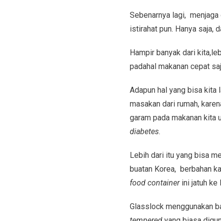
Sebenarnya lagi, menjaga d
istirahat pun. Hanya saja,
Hampir banyak dari kita,l
padahal makanan cepat saj
Adapun hal yang bisa kit
masakan dari rumah, karen
garam pada makanan kita u
diabetes
.
Lebih dari itu yang bisa 
buatan Korea, berbahan kac
food container
ini jatuh ke 
Glasslock menggunakan ba
tempered
yang biasa digun