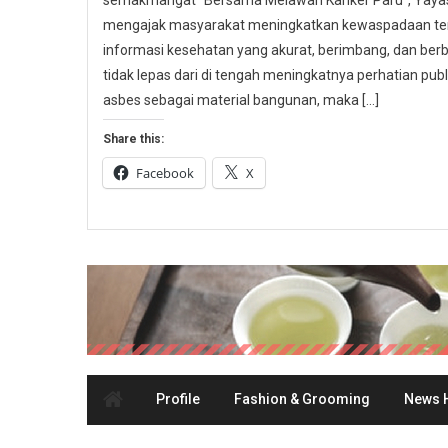
semakmangat “Bersama Melawan Kanker Paru”, Yayasa
mengajak masyarakat meningkatkan kewaspadaan ter
informasi kesehatan yang akurat, berimbang, dan berbas
tidak lepas dari di tengah meningkatnya perhatian p
asbes sebagai material bangunan, maka […]
Share this:
Facebook
X
Profile
Fashion & Grooming
News H