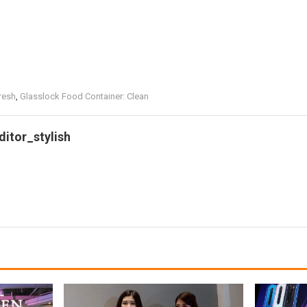
resh
,
Glasslock Food Container: Clean
ditor_stylish