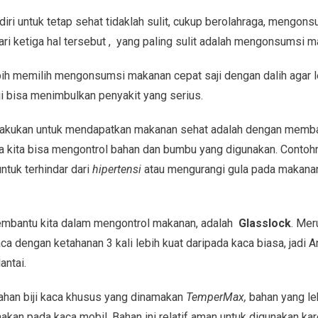
iri untuk tetap sehat tidaklah sulit, cukup berolahraga, mengon
 dari ketiga hal tersebut , yang paling sulit adalah mengonsumsi 
ebih memilih mengonsumsi makanan cepat saji dengan dalih agar 
i bisa menimbulkan penyakit yang serius.
a lakukan untuk mendapatkan makanan sehat adalah dengan memba
a kita bisa mengontrol bahan dan bumbu yang digunakan. Contohn
ntuk terhindar dari
hipertensi
atau mengurangi gula pada makanan 
membantu kita dalam mengontrol makanan, adalah
Glasslock
. Me
a dengan ketahanan 3 kali lebih kuat daripada kaca biasa, jadi An
lantai.
han biji kaca khusus yang dinamakan
TemperMax,
bahan yang le
akan pada kaca mobil. Bahan ini relatif aman untuk digunakan k